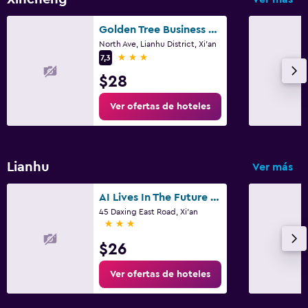
Golden Tree Business Hotel
North Ave, Lianhu District, Xi'an
3 estrellas
7,3
$28
Ver ofertas de hoteles
Lianhu
Ver más
AI Lives In The Future Hotel(Xi'an Laocheng Gen Gpark · Daxing Hospital Branch)
45 Daxing East Road, Xi'an
3 estrellas
$26
Ver ofertas de hoteles