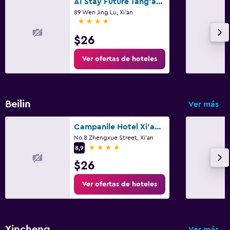
AI Stay Future Tang'an Hotel (Xi'an Longshou District Daming Palace West Subway Station)
89 Wen Jing Lu, Xi'an
4 estrellas
$26
Ver ofertas de hoteles
Beilin
Ver más
Campanile Hotel Xi'an Bell Tower Huimin Street Metro Station
No.8 Zhengxue Street, Xi'an
4 estrellas
8,9
$26
Ver ofertas de hoteles
Xincheng
Ver más