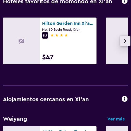
Hoteles favoritos de momondo en Xi'an
Hilton Garden Inn Xi'an/Hi-Tech Zone
No. 60 Boshi Road, Xi'an
4 estrellas
8,7
$47
Alojamientos cercanos en Xi'an
Weiyang
Ver más