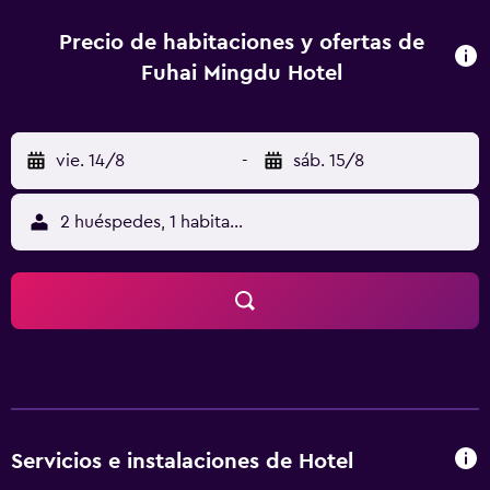
descansar, con multitud de comodidades como zapatillas
y minibar. Todas ellas ofrecen una nevera, una
Precio de habitaciones y ofertas de
tetera/cafetera y una cocina. El alojamiento alberga un
Fuhai Mingdu Hotel
restaurante y un bar, donde los huéspedes pueden cenar o
relajarse con una copa por la noche. A aquellos huéspedes
que quieran salir a cenar fuera durante su estancia en Xi'an
vie. 14/8
-
sáb. 15/8
Fuhai Mingdu Hotel, les agradará saber que en los
alrededores se ubican gran cantidad de restaurantes. El
Aeropuerto Internacional de Xi'an Xianyang queda a un
2 huéspedes, 1 habitación
trayecto de 50 minutos conduciendo.
Servicios e instalaciones de Hotel