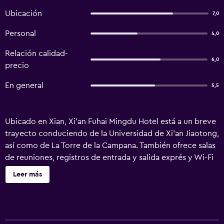
Ubicación
7,0
Personal
4,0
Relación calidad-
6,0
precio
En general
5,5
Ubicado en Xian, Xi'an Fuhai Mingdu Hotel está a un breve
trayecto conduciendo de la Universidad de Xi'an Jiaotong,
así como de La Torre de la Campana. También ofrece salas
de reuniones, registros de entrada y salida exprés y Wi-Fi
gratis. Los huéspedes de este hotel de 3 estrellas pueden
Leer más
organizar excursiones, si lo desean, con la ayuda del
personal del mostrador turístico. Para quienes viajen con
niños, Xi'an Fuhai Mingdu Hotel ofrece sala de juegos. Las
habitaciones del hotel ofrecen un entorno elegante donde