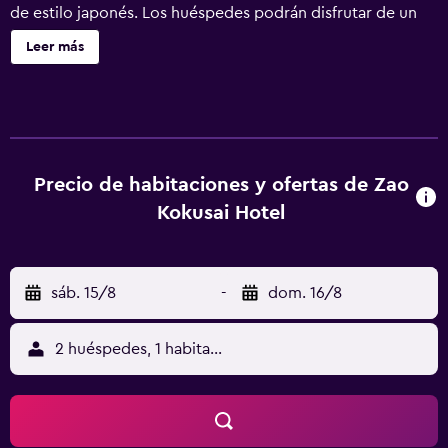
de estilo japonés. Los huéspedes podrán disfrutar de un
masaje rápido de 10 minutos en el salón o solicitar un
Leer más
masaje más largo en su habitación. Se ofrece un servicio
de traslado gratuito desde la terminal de autobuses de
Zao Onsen, que también está a 10 minutos a pie. El
establecimiento dispone de habitaciones de estilo
japonés con suelo de tatami (entramado de paja) y
habitaciones de estilo occidental con camas y suelo de
Precio de habitaciones y ofertas de Zao
moqueta. TV de pantalla plana vía satélite, nevera y
Kokusai Hotel
hervidor eléctrico con bolsitas de té verde. Se
proporcionan batas yukata para todos los huéspedes y el
baño dispone de secador de pelo. El baño de aguas
sáb. 15/8
-
dom. 16/8
termales se puede reservar para uso privado y se pueden
alquilar equipos de esquí por un suplemento. El
establecimiento alberga una tienda de regalos y salas de
2 huéspedes, 1 habitación
karaoke. Todas las comidas se sirven en el comedor. El
Hotel Zao Kokusai se encuentra a 40 minutos en coche del
volcán Okama y a 50 minutos en coche del templo
Risshaku-ji. El aeropuerto de Yamagata está a 1 hora en