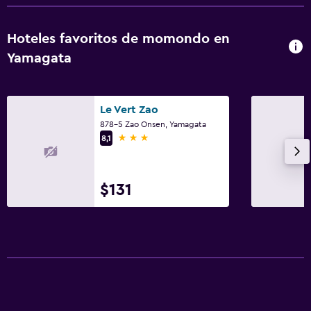
TV de pantalla plana
TV por cable o vía satélite
Hoteles favoritos de momondo en
TV
Yamagata
Actividades
Tina de agua termal
Le Vert Zao
878-5 Zao Onsen, Yamagata
Esquí
3 estrellas
8,1
Piscina y spa
$131
Masajes
Aire libre
Terraza/patio
Lavandería