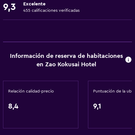
Excelente
9,3
Bidé
455 calificaciones verificadas
Secador de pelo
Aseo
Bañera al aire libre
Papel higiénico
Información de reserva de habitaciones
Cepillo de dientes
en Zao Kokusai Hotel
Baño público
Baño privado
Relación calidad-precio
Puntuación de la ubi
Servicios básicos
Wifi gratis
8,4
9,1
Internet
Toallas
Extinguidor