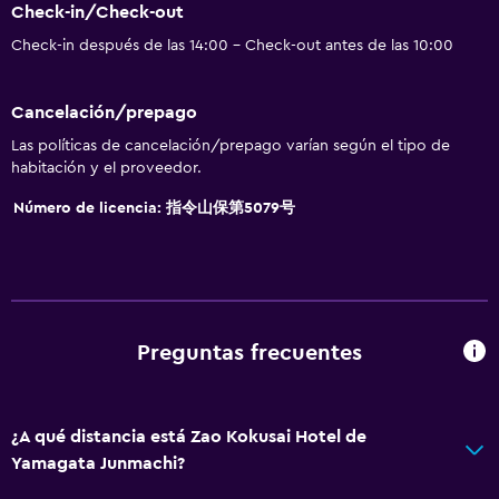
Check-in/Check-out
Artículos de aseo gratis
Check-in después de las 14:00 - Check-out antes de las 10:00
Champú
Alarma de humo
Cancelación/prepago
Calefacción
Las políticas de cancelación/prepago varían según el tipo de
Gel de ducha
habitación y el proveedor.
Aire acondicionado
Número de licencia: 指令山保第5079号
Papeleras
Acondicionador
General
Preguntas frecuentes
Habitaciones familiares
Pantuflas
¿A qué distancia está Zao Kokusai Hotel de
Tatami (piso tradicional japonés)
Yamagata Junmachi?
Teléfono