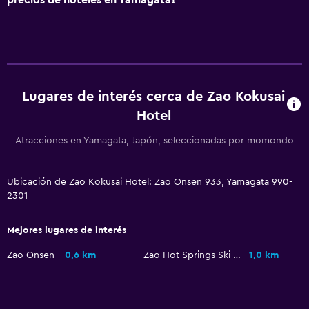
Habitaciones para fumadores disponibles
Comedor
Tetera eléctrica
Lugares de interés cerca de Zao Kokusai
Restaurante
Hotel
Nevera
Atracciones en Yamagata, Japón, seleccionadas por momondo
Máquina expendedora (bebidas)
Ubicación de Zao Kokusai Hotel: Zao Onsen 933, Yamagata 990-
Estacionamiento y transporte
2301
Servicio de traslado (gratis)
Estacionamiento gratuito
Mejores lugares de interés
Estacionamiento privado
Zao Onsen
0,6 km
Zao Hot Springs Ski Resort
1,0 km
Sistema de entretenimiento