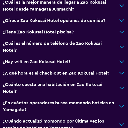
¿Cuál es la mejor manera de llegar a Zao Kokusai
Bodega de esquí
Hotel desde Yamagata Junmachi?
Espacio de almacenamiento
¿Ofrece Zao Kokusai Hotel opciones de comida?
Accesibilidad y adecuación
¿Tiene Zao Kokusai Hotel piscina?
Accesibilidad
¿Cuál es el número de teléfono de Zao Kokusai
Ascensor
Hotel?
Para no fumadores
¿Hay wifi en Zao Kokusai Hotel?
Inodoro con barras de apoyo
¿A qué hora es el check-out en Zao Kokusai Hotel?
Áreas designadas para fumadores
¿Cuánto cuesta una habitación en Zao Kokusai
Servicios y facilidades
Hotel?
Caja fuerte
¿En cuántos operadores busca momondo hoteles en
Servicio de habitaciones
Yamagata?
Renta de equipo de esquí (en las instalaciones)
¿Cuándo actualizó momondo por última vez los
Recepción 24 horas
precios de hoteles en Yamagata?