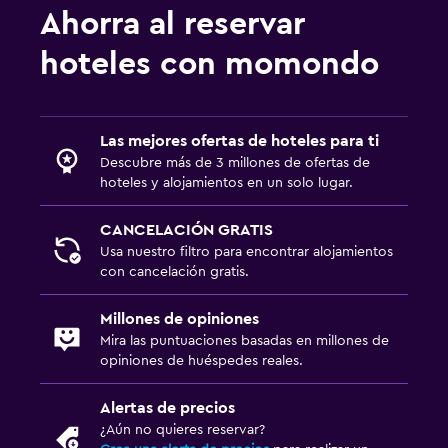
Lavandería
Ahorra al reservar
hoteles con momondo
Zona de trabajo
Fax/fotocopiadora
Las mejores ofertas de hoteles para ti
Salud y seguridad
Descubre más de 3 millones de ofertas de
Botiquín de primeros auxilios
hoteles y alojamientos en un solo lugar.
CANCELACIÓN GRATIS
Usa nuestro filtro para encontrar alojamientos
con cancelación gratis.
Millones de opiniones
Mira las puntuaciones basadas en millones de
opiniones de huéspedes reales.
Alertas de precios
¿Aún no quieres reservar?