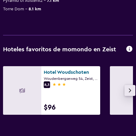
Pyramid of Austerlitz
7.1 km
Torre Dom
8.1 km
Hoteles favoritos de momondo en Zeist
Hotel Woudschoten
Woudenbergseweg 54, Zeist, Utrecht
3 estrellas
8,3
$96