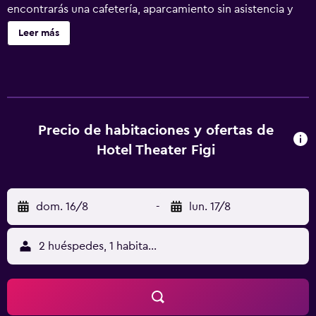
encontrarás una cafetería, aparcamiento sin asistencia y
una zona para conferencias. Hotel Theater Figi ofrece 97
Leer más
alojamientos con caja fuerte y cafetera y tetera. Se ofrece
una televisión de pantalla plana con canales digitales. Los
baños están equipados con ducha y bañera combinadas y
secador de pelo. Los huéspedes pueden navegar por la
web gracias a nuestro acceso a Internet wifi gratis. Se
ofrece servicio de limpieza todos los días y es posible
Precio de habitaciones y ofertas de
solicitar tabla de planchar con plancha. Los servicios de
Hotel Theater Figi
ocio y esparcimiento en este hotel incluyen gimnasio. Se
pueden practicar las actividades de ocio y esparcimiento
que se indican más abajo en las instalaciones o cerca del
dom. 16/8
-
lun. 17/8
alojamiento (es posible que se aplique un recargo).
2 huéspedes, 1 habitación