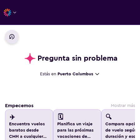
Pregunta sin problema
Estás en
Puerto Columbus
Empecemos
Mostrar más
✈️
🗓️
🔍
Encuentra vuelos
Planifica un viaje
Compara opcion
baratos desde
para las próximas
de vuelo según
CMH a cualquier
vacaciones de
duración y escal