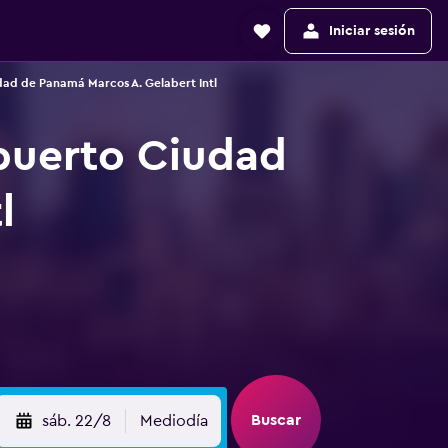
Iniciar sesión
ad de Panamá Marcos A. Gelabert Intl
puerto Ciudad
l
Buscar
sáb. 22/8
Mediodía