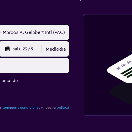
sáb. 22/8
Mediodía
e momondo
os
términos y condiciones
y nuestra
política