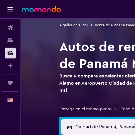
Alquiler de autos
Renta de autos en Pana
Vuelos
Alojamientos
Autos de re
Autos
de Panamá M
Planifica con IA
Busca y compara excelentes ofert
Trips
Alamo en Aeropuerto Ciudad de 
Intl
Español
Entrega en el mismo punto
Edad d