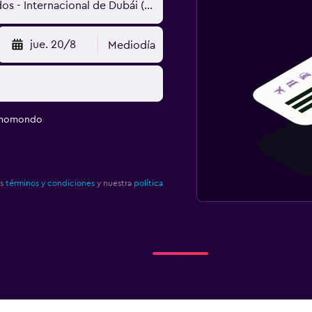
jue. 20/8
Mediodía
e momondo
os
términos y condiciones
y nuestra
política