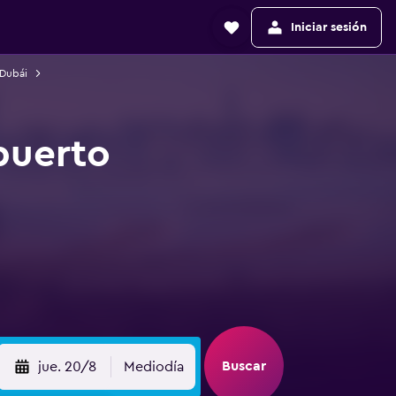
Iniciar sesión
 Dubái
puerto
Buscar
jue. 20/8
Mediodía