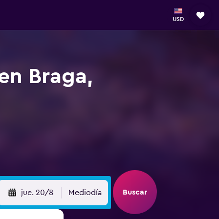
USD
 en Braga,
Buscar
jue. 20/8
Mediodía