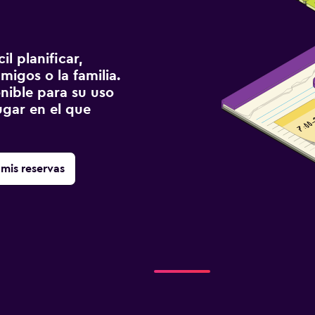
l planificar,
migos o la familia.
onible para su uso
gar en el que
mis reservas