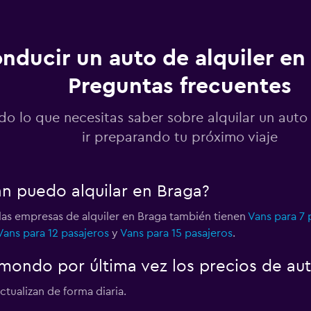
nducir un auto de alquiler en
Preguntas frecuentes
Ver precios
do lo que necesitas saber sobre alquilar un auto
ir preparando tu próximo viaje
Ver precios
an puedo alquilar en Braga?
las empresas de alquiler en Braga también tienen
Vans para 7 
Vans para 12 pasajeros
y
Vans para 15 pasajeros
.
Ver precios
ondo por última vez los precios de au
ctualizan de forma diaria.