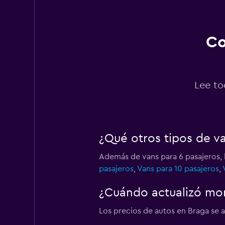
1 punto de alquiler
Co
FLIZZR
2 puntos de alquiler
Lee to
Hertz
¿Qué otros tipos de v
1 punto de alquiler
Además de vans para 6 pasajeros, 
pasajeros
,
Vans para 10 pasajeros
,
Tangerine
¿Cuándo actualizó mom
1 punto de alquiler
Los precios de autos en Braga se a