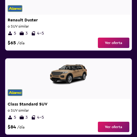
Renault Duster
o SUV similar
5
3
4-5
$65
Ver oferta
/día
Class Standard SUV
o SUV similar
5
3
4-5
$84
Ver oferta
/día