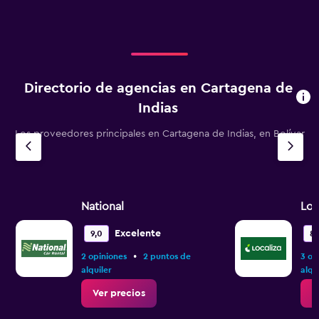
Directorio de agencias en Cartagena de
Indias
Los proveedores principales en Cartagena de Indias, en Bolívar
National
Loc
Excelente
9,0
8,
•
2 opiniones
2 puntos de
3 op
alquiler
alqu
Ver precios
V