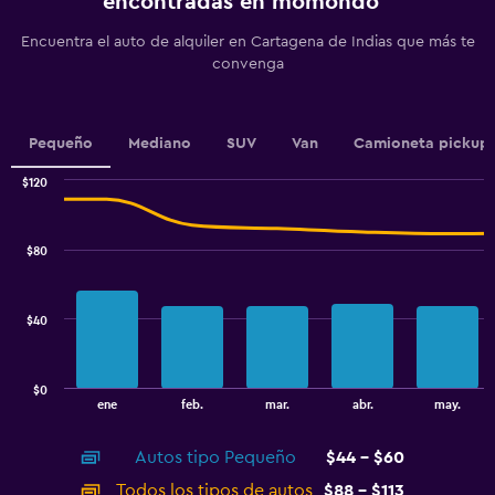
encontradas en momondo
1
Y
Encuentra el auto de alquiler en Cartagena de Indias que más te
axis
convenga
displaying
values.
Range:
0
Pequeño
Mediano
SUV
Van
Camioneta pickup
to
60.
$120
Combination
Chart
graphic.
chart
with
$80
2
data
series.
$40
The
chart
has
$0
1
End
ene
feb.
mar.
abr.
may.
of
X
interactive
axis
chart
Autos tipo Pequeño
$44 - $60
displaying
categories.
Todos los tipos de autos
$88 - $113