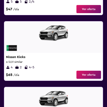
5
5
2/4
$47
Ver oferta
/día
Nissan Kicks
o SUV similar
4
2
4-5
$65
Ver oferta
/día