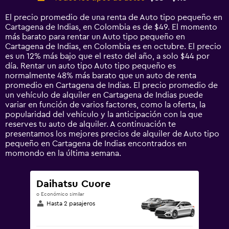
Range:
14
El precio promedio de una renta de Auto tipo pequeño en
categories.
Cartagena de Indias, en Colombia es de $49. El momento
The
más barato para rentar un Auto tipo pequeño en
chart
Cartagena de Indias, en Colombia es en octubre. El precio
has
es un 12% más bajo que el resto del año, a solo $44 por
1
día. Rentar un auto tipo Auto tipo pequeño es
Y
normalmente 48% más barato que un auto de renta
axis
promedio en Cartagena de Indias. El precio promedio de
displaying
un vehículo de alquiler en Cartagena de Indias puede
values.
variar en función de varios factores, como la oferta, la
Range:
popularidad del vehículo y la anticipación con la que
0
reserves tu auto de alquiler. A continuación te
to
presentamos los mejores precios de alquiler de Auto tipo
120.
pequeño en Cartagena de Indias encontrados en
momondo en la última semana.
Daihatsu Cuore
o Económico similar
Hasta 2 pasajeros