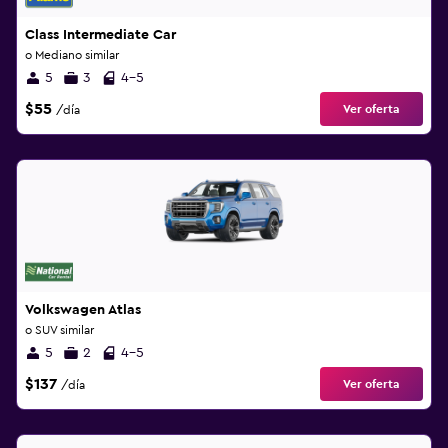
Class Intermediate Car
o Mediano similar
5
3
4-5
$55
Ver oferta
/día
Volkswagen Atlas
o SUV similar
5
2
4-5
$137
Ver oferta
/día