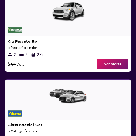
Kia Picanto 5p
o Pequeño similar
2
2
2/4
$44
Ver oferta
/día
Class Special Car
o Categoría similar