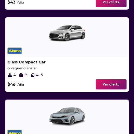
$43
Ver oferta
/día
Class Compact Car
o Pequeño similar
4
2
4-5
$46
Ver oferta
/día