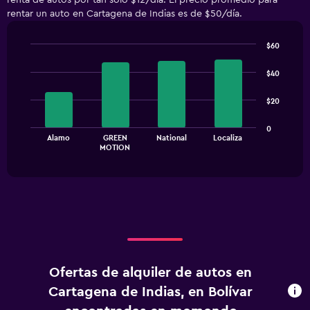
renta de autos por tan solo $12/día. El precio promedio para
rentar un auto en Cartagena de Indias es de $50/día.
$60
Bar
Chart
graphic.
chart
$40
with
4
$20
bars.
The
0
Alamo
GREEN
National
Localiza
chart
End
MOTION
of
has
interactive
1
chart
X
axis
displaying
categories.
Range:
4
categories.
Ofertas de alquiler de autos en
The
chart
Cartagena de Indias, en Bolívar
has