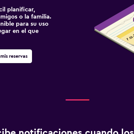
l planificar,
migos o la familia.
onible para su uso
gar en el que
mis reservas
ibe notificaciones cuando los