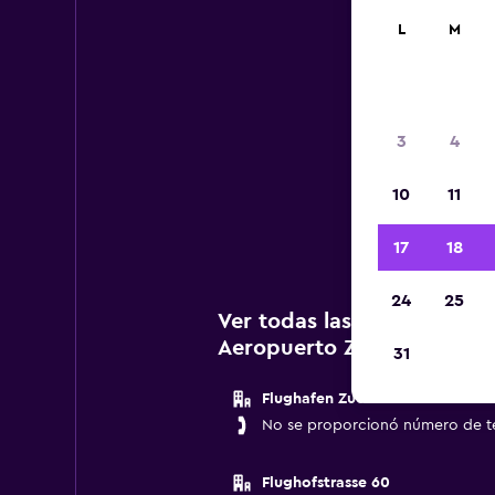
L
M
3
4
A c
10
11
agenc
17
18
24
25
Ver todas las agencias de
Aeropuerto Zúrich
31
Flughafen Zuerich
No se proporcionó número de t
Flughofstrasse 60