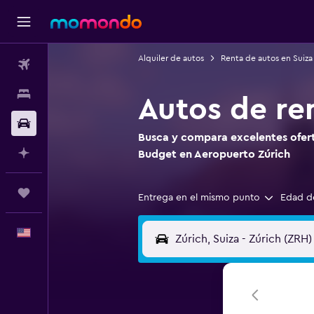
Alquiler de autos
Renta de autos en Suiza
Vuelos
Alojamientos
Autos de re
Autos
Busca y compara excelentes ofert
Planifica con IA
Budget en Aeropuerto Zúrich
Trips
Entrega en el mismo punto
Edad d
Español