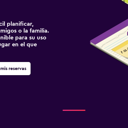
l planificar,
migos o la familia.
onible para su uso
gar en el que
mis reservas