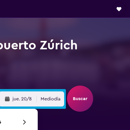
puerto Zúrich
Buscar
jue. 20/8
Mediodía
6