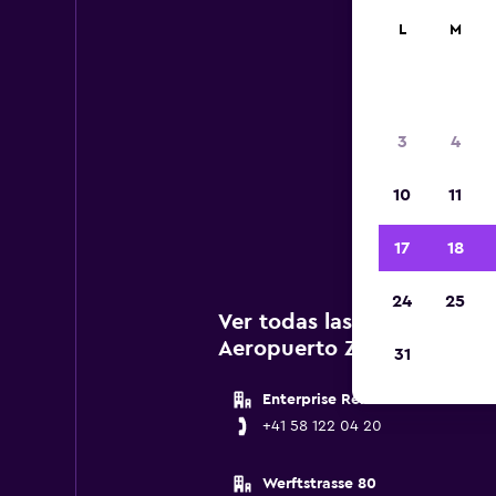
L
M
3
4
A c
10
11
agen
17
18
24
25
Ver todas las agencias de
Aeropuerto Zúrich
31
Enterprise Rent A Car
+41 58 122 04 20
Werftstrasse 80