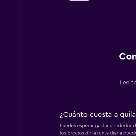
Hertz
2 puntos de alquiler
Caprent
Con
1 punto de alquiler
Lee t
keddy by Europca
1 punto de alquiler
¿Cuánto cuesta alquila
Puedes esperar gastar alrededor de
MEXRENTACAR
los precios de la renta diaria pued