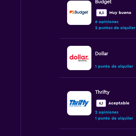
Budget
Muy bueno
8,5
6 opiniones
2 puntos de alquiler
Dollar
1 punto de alquiler
Thrifty
Aceptable
6,1
2 opiniones
1 punto de alquiler