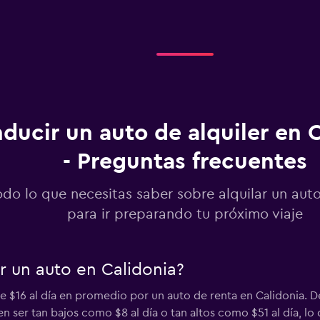
Ver precios
Ver precios
ducir un auto de alquiler en 
- Preguntas frecuentes
odo lo que necesitas saber sobre alquilar un aut
r
para ir preparando tu próximo viaje
Ver precios
r un auto en Calidonia?
 $16 al día en promedio por un auto de renta en Calidonia. D
Ver precios
en ser tan bajos como $8 al día o tan altos como $51 al día, l