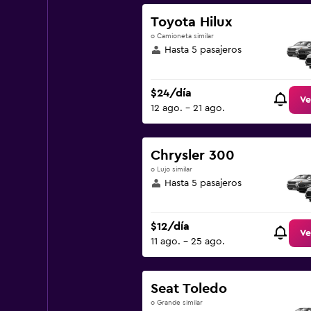
Toyota Hilux
o Camioneta similar
Hasta 5 pasajeros
$24/día
Ve
12 ago. - 21 ago.
Chrysler 300
o Lujo similar
Hasta 5 pasajeros
$12/día
Ve
11 ago. - 25 ago.
Seat Toledo
o Grande similar