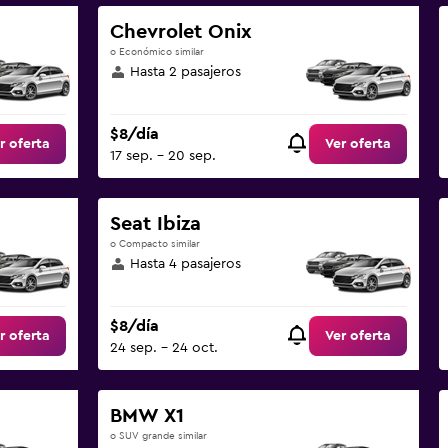
Chevrolet Onix
o Económico similar
Hasta 2 pasajeros
$8/día
r oferta
Ver oferta
17 sep. - 20 sep.
Seat Ibiza
o Compacto similar
Hasta 4 pasajeros
$8/día
r oferta
Ver oferta
24 sep. - 24 oct.
BMW X1
o SUV grande similar