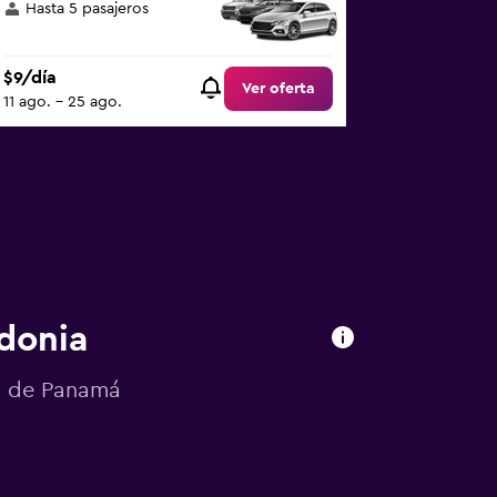
Hasta 5 pasajeros
$9/día
Ver oferta
11 ago. - 25 ago.
idonia
ad de Panamá