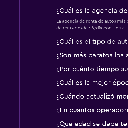
1 punto de alquiler
¿Cuál es la agencia de
La agencia de renta de autos más 
NU Car
de renta desde $8/día con Hertz.
1 punto de alquiler
¿Cuál es el tipo de au
¿Son más baratos los 
¿Por cuánto tiempo su
¿Cuál es la mejor époc
¿Cuándo actualizó mom
¿En cuántos operador
¿Qué edad se debe ten