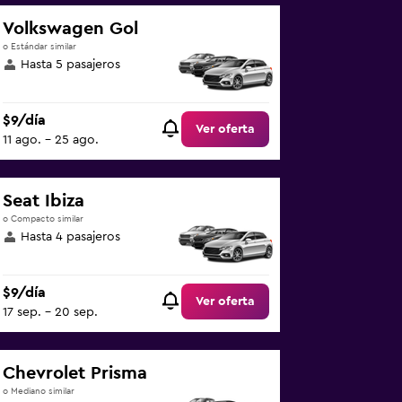
Volkswagen Gol
o Estándar similar
Hasta 5 pasajeros
$9/día
Ver oferta
11 ago. - 25 ago.
Seat Ibiza
o Compacto similar
Hasta 4 pasajeros
$9/día
Ver oferta
17 sep. - 20 sep.
Chevrolet Prisma
o Mediano similar