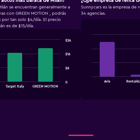
e autos más barata de Milán?
¿Qué empresa de renta de
Milán se encuentran generalmente a
Sunnycars es la empresa de r
rvas con GREEN MOTION , podrás
34 agencias.
 por tan solo $4/día. El precio
án es de $15/día.
$24
Bar
Chart
graphic.
chart
with
$16
4
bars.
$8
The
chart
End
Avis
Rental4L
0
of
has
Target Italy
GREEN MOTION
interactive
1
chart
X
axis
displaying
categories.
Range:
4
categories.
The