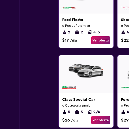
Ford Fiesta
Sko
o Pequeño similar
o Pe
2
2
4-5
4
$17
$22
Ver oferta
/día
Class Special Car
For
o Categoría similar
o Pe
5
5
2/4
4
$26
$29
Ver oferta
/día