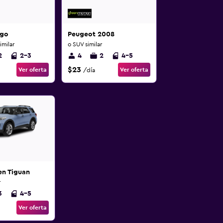
ygo
Peugeot 2008
milar
o SUV similar
2
2-3
4
2
4-5
$23
Ver oferta
Ver oferta
/día
n Tiguan
r
3
4-5
Ver oferta