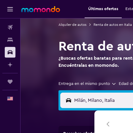
Últimas ofertas
Est
Alquiler de autos
Renta de autos en Italia
Vuelos
Alojamientos
Renta de au
Autos
¿Buscas ofertas baratas para rent
Planifica con IA
Encuéntralas en momondo.
Trips
Entrega en el mismo punto
Edad d
Español