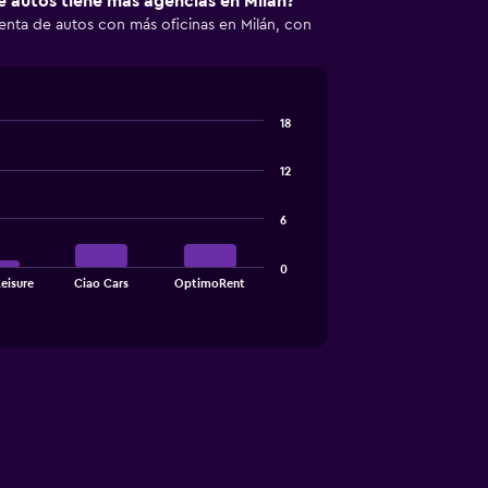
 autos tiene más agencias en Milán?
enta de autos con más oficinas en Milán, con
18
12
6
0
eisure
Ciao Cars
OptimoRent