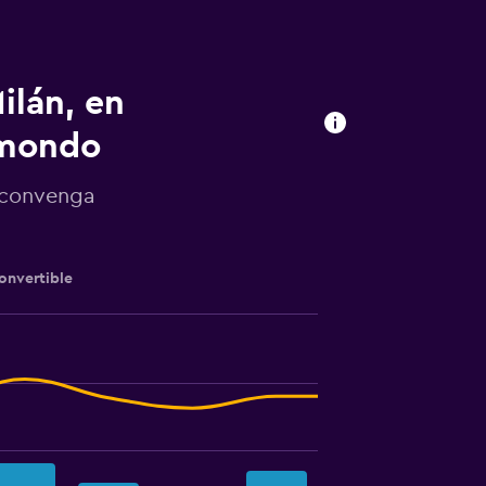
ilán, en
omondo
e convenga
onvertible