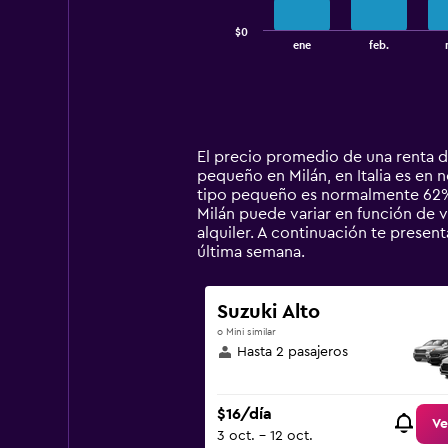
chart
has
$0
1
End
ene
feb.
of
X
interactive
axis
chart
displaying
categories.
Range:
14
El precio promedio de una renta d
categories.
pequeño en Milán, en Italia es en 
The
tipo pequeño es normalmente 62% 
chart
Milán puede variar en función de va
has
alquiler. A continuación te prese
1
última semana.
Y
axis
displaying
Suzuki Alto
values.
o Mini similar
Range:
Hasta 2 pasajeros
0
to
120.
$16/día
Ve
3 oct. - 12 oct.