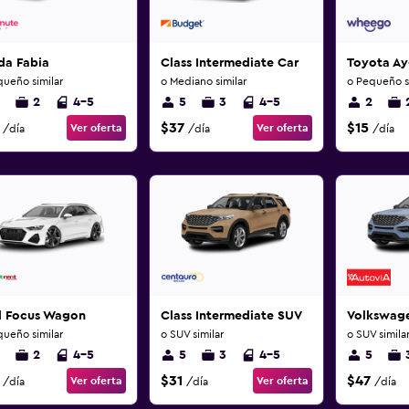
da Fabia
Class Intermediate Car
Toyota A
queño similar
o Mediano similar
o Pequeño si
2
4-5
5
3
4-5
2
$37
$15
Ver oferta
Ver oferta
/día
/día
/día
d Focus Wagon
Class Intermediate SUV
Volkswage
queño similar
o SUV similar
o SUV simila
2
4-5
5
3
4-5
5
$31
$47
Ver oferta
Ver oferta
/día
/día
/día