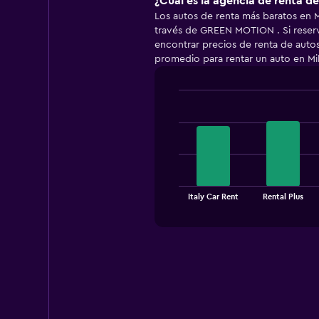
¿Cuál es la agencia de renta d
Los autos de renta más baratos en 
través de GREEN MOTION . Si rese
encontrar precios de renta de autos
promedio para rentar un auto en Mil
Bar
Chart
graphic.
chart
with
4
bars.
The
chart
End
Italy Car Rent
Rental Plus
of
has
interactive
1
chart
X
axis
displaying
categories.
Range:
4
categories.