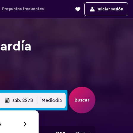
Preguntas frecuentes
Iniciar sesión
ardía
Buscar
sáb. 22/8
Mediodía
6