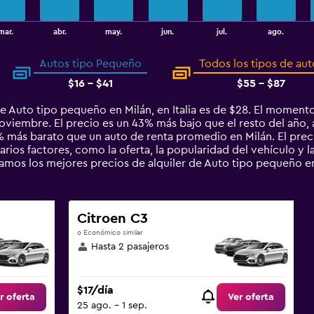
mar.
abr.
may.
jun.
jul.
ago.
Autos tipo Pequeño
Todos los tipos de aut
$16 - $41
$55 - $87
e Auto tipo pequeño en Milán, en Italia es de $28. El momento
noviembre. El precio es un 43% más bajo que el resto del año, 
más barato que un auto de renta promedio en Milán. El preci
rios factores, como la oferta, la popularidad del vehículo y l
ntamos los mejores precios de alquiler de Auto tipo pequeño
Citroen C3
o Económico similar
Hasta 2 pasajeros
$17/día
r oferta
Ver oferta
25 ago. - 1 sep.