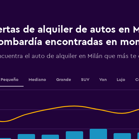
chart
has
1
Y
rtas de alquiler de autos en M
axis
displaying
ombardía encontradas en m
values.
Range:
0
ncuentra el auto de alquiler en Milán que más t
to
18.
Pequeño
Mediano
Grande
SUV
Van
Lujo
C