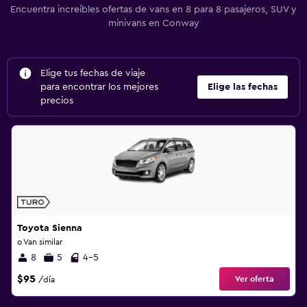
Encuentra increíbles ofertas de vans en 8 para 8 pasajeros, SUV y
minivans en Conway
Elige tus fechas de viaje
para encontrar los mejores
Elige las fechas
precios
Toyota Sienna
o Van similar
8
5
4-5
$95
Ver oferta
/día