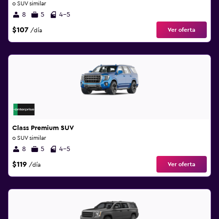
o SUV similar
8
5
4-5
$107
Ver oferta
/día
Class Premium SUV
o SUV similar
8
5
4-5
$119
Ver oferta
/día