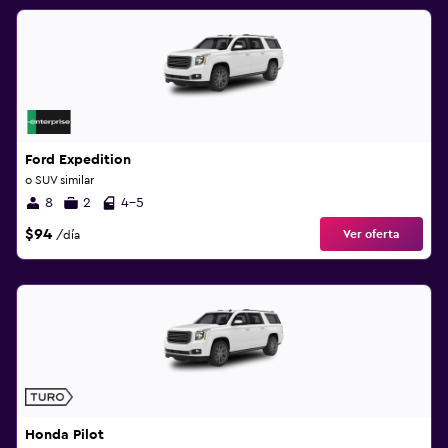
Ford Expedition
o SUV similar
8
2
4-5
$94
Ver oferta
/día
Honda Pilot