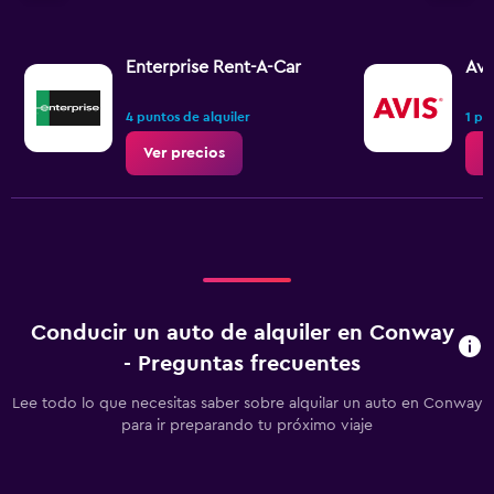
Enterprise Rent-A-Car
Avi
4 puntos de alquiler
1 pu
Ver precios
V
Conducir un auto de alquiler en Conway
- Preguntas frecuentes
Lee todo lo que necesitas saber sobre alquilar un auto en Conway
para ir preparando tu próximo viaje