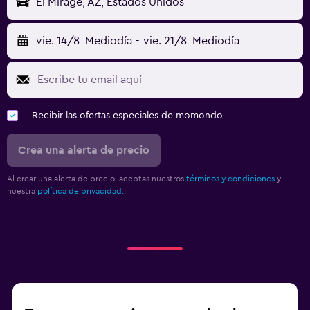
El Mirage, AZ, Estados Unidos
vie. 14/8
Mediodía
-
vie. 21/8
Mediodía
Recibir las ofertas especiales de momondo
Crea una alerta de precio
Al crear una alerta de precio, aceptas nuestros
términos y condiciones
y
nuestra
política de privacidad.
.