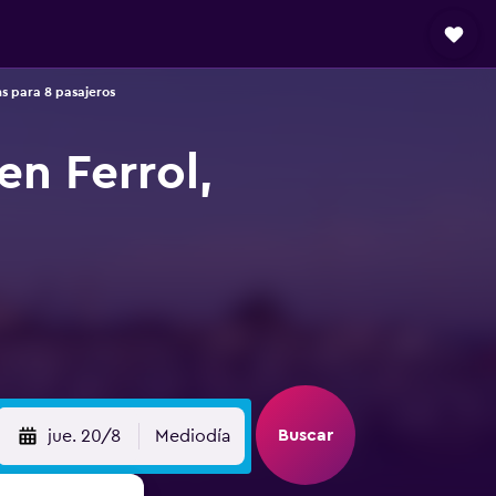
ns para 8 pasajeros
en Ferrol,
Buscar
jue. 20/8
Mediodía