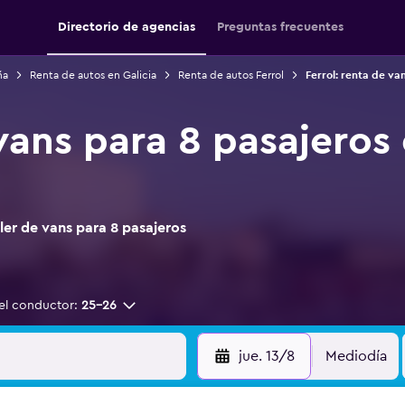
Directorio de agencias
Preguntas frecuentes
ña
Renta de autos en Galicia
Renta de autos Ferrol
Ferrol: renta de va
vans para 8 pasajeros 
er de vans para 8 pasajeros
el conductor:
25-26
jue. 13/8
Mediodía