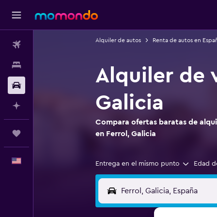
Alquiler de autos
Renta de autos en Espa
Vuelos
Alojamientos
Alquiler de 
Autos
Galicia
Planifica con IA
Compara ofertas baratas de alquil
Trips
en Ferrol, Galicia
Español
Entrega en el mismo punto
Edad d