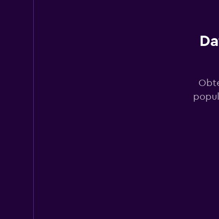
1 punto de alquiler
Da
Budget
1 punto de alquiler
Obté
popul
FLIZZR
1 punto de alquiler
Alamo
1 punto de alquiler