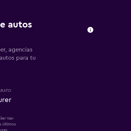
de autos
er, agencias
 autos para tu
ARATO
urer
iler Van
s últimos
urer.