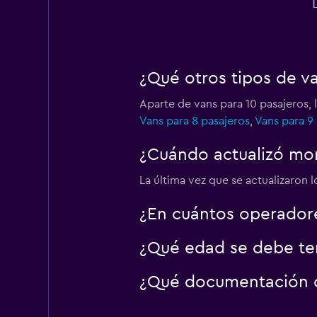
Thrifty
¿Qué otros tipos de v
1 punto de alquiler
Aparte de vans para 10 pasajeros, 
Vans para 8 pasajeros
,
Vans para 9
¿Cuándo actualizó mom
La última vez que se actualizaron 
¿En cuántos operador
¿Qué edad se debe ten
¿Qué documentación o 