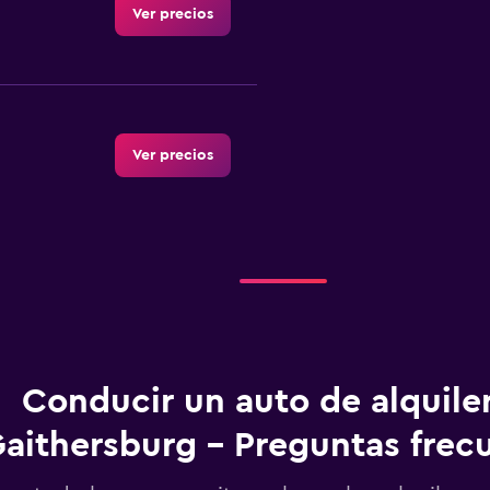
Ver precios
Ver precios
Ver precios
Conducir un auto de alquile
aithersburg - Preguntas frec
Ver precios