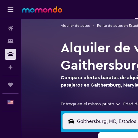
Alquiler de autos
Renta de autos en Esta
Vuelos
Alojamientos
Alquiler de 
Autos
Gaithersbur
Planifica con IA
Compara ofertas baratas de alqui
Trips
pasajeros en Gaithersburg, Maryl
Español
Entrega en el mismo punto
Edad d