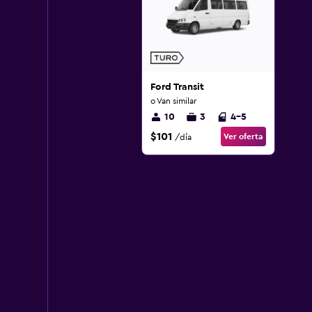
Ford Transit
o Van similar
10
3
4-5
$101
Ver oferta
/día