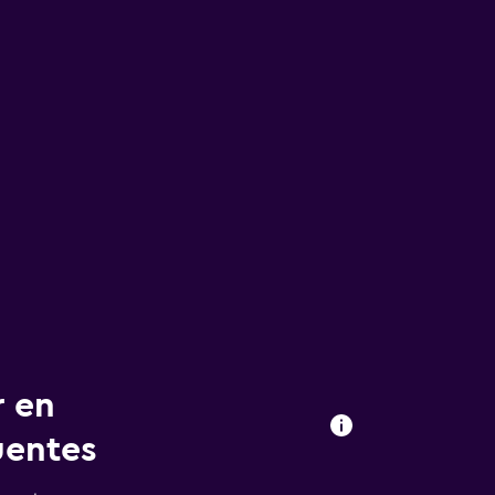
r en
uentes