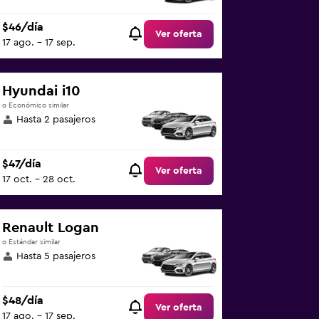
$46/día
Ver oferta
17 ago. - 17 sep.
Hyundai i10
o Económico similar
Hasta 2 pasajeros
$47/día
Ver oferta
17 oct. - 28 oct.
Renault Logan
o Estándar similar
Hasta 5 pasajeros
$48/día
Ver oferta
17 ago. - 17 sep.