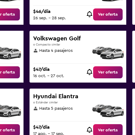
$46/día
r oferta
Ver oferta
26 sep. - 28 sep.
Volkswagen Golf
o Compacto similar
Hasta 4 pasajeros
$47/día
r oferta
Ver oferta
16 oct. - 27 oct.
Hyundai Elantra
o Estándar similar
Hasta 5 pasajeros
$47/día
r oferta
Ver oferta
17 ago. - 17 sep.