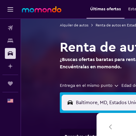
Últimas ofertas
Est
Alquiler de autos
Renta de autos en Esta
Vuelos
Alojamientos
Renta de au
Autos
¿Buscas ofertas baratas para ren
Planifica con IA
Encuéntralas en momondo.
Trips
Entrega en el mismo punto
Edad d
Español