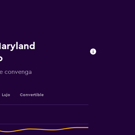
Maryland
o
te convenga
Lujo
Convertible