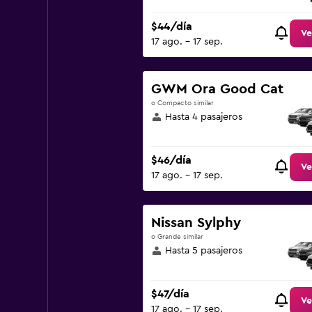
$44/día
Ve
17 ago. - 17 sep.
GWM Ora Good Cat
o Compacto similar
Hasta 4 pasajeros
$46/día
Ve
17 ago. - 17 sep.
Nissan Sylphy
o Grande similar
Hasta 5 pasajeros
$47/día
Ve
17 ago. - 17 sep.