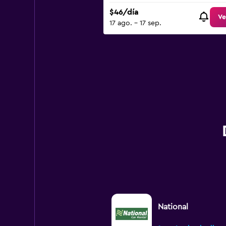
120.
$46/día
Ve
17 ago. - 17 sep.
National