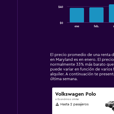
series.
$40
The
chart
has
$0
1
End
ene
feb.
of
X
interactive
axis
chart
displaying
categories.
Range:
14
El precio promedio de una renta 
categories.
en Maryland es en enero. El precio
The
normalmente 33% más barato que u
chart
puede variar en función de varios 
has
alquiler. A continuación te prese
1
última semana.
Y
axis
displaying
Volkswagen Polo
values.
o Económico similar
Range:
Hasta 2 pasajeros
0
to