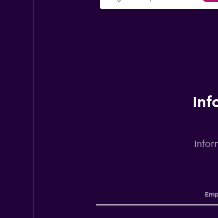
Inf
Infor
Emp