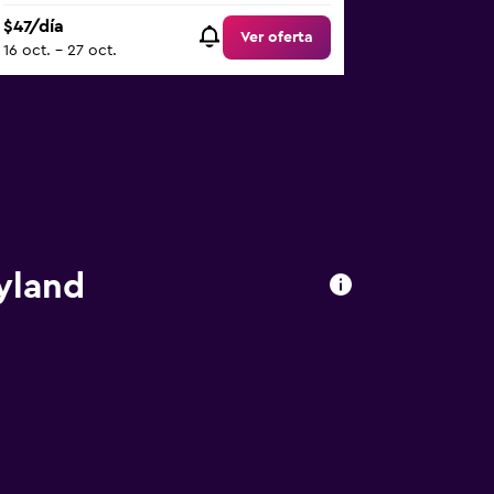
$47/día
Ver oferta
16 oct. - 27 oct.
yland
d