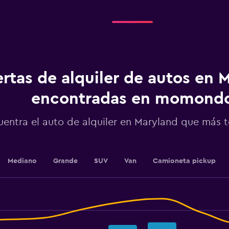
Range:
5
categories.
The
chart
has
1
rtas de alquiler de autos en 
Y
axis
displaying
encontradas en momond
values.
Range:
uentra el auto de alquiler en Maryland que más 
0
to
100.
Mediano
Grande
SUV
Van
Camioneta pickup