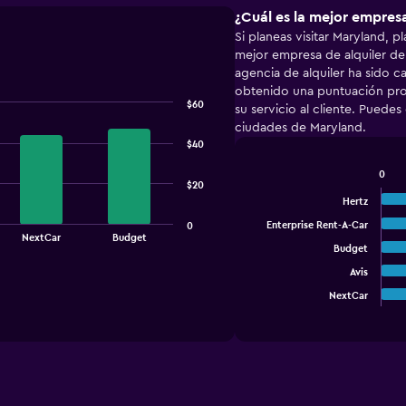
¿Cuál es la mejor empresa
Si planeas visitar Maryland, p
mejor empresa de alquiler de
agencia de alquiler ha sido 
obtenido una puntuación pro
$60
su servicio al cliente. Puede
ciudades de Maryland.
$40
0
Bar
$20
Chart
graphic.
chart
Hertz
with
Enterprise Rent-A-Car
0
5
NextCar
Budget
bars.
Budget
Avis
The
chart
NextCar
End
of
has
interactive
1
chart
X
axis
displaying
categories.