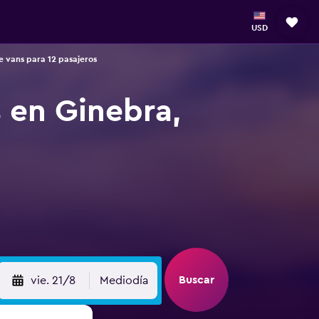
USD
e vans para 12 pasajeros
s en Ginebra,
Buscar
vie. 21/8
Mediodía