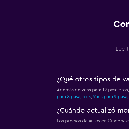
1 punto de alquiler
Con
Final Rentals
1 punto de alquiler
Lee t
Liigu
¿Qué otros tipos de v
1 punto de alquiler
Además de vans para 12 pasajeros,
para 8 pasajeros
,
Vans para 9 pasaj
Renault rent a car
¿Cuándo actualizó mom
1 punto de alquiler
Los precios de autos en Ginebra se 