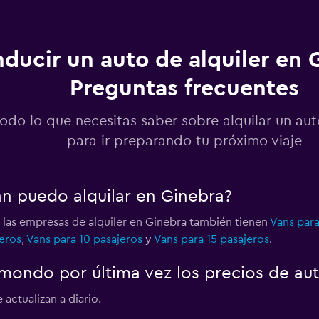
ducir un auto de alquiler en 
Preguntas frecuentes
Ver precios
odo lo que necesitas saber sobre alquilar un au
para ir preparando tu próximo viaje
Ver precios
an puedo alquilar en Ginebra?
 las empresas de alquiler en Ginebra también tienen
Vans para
eros
,
Vans para 10 pasajeros
y
Vans para 15 pasajeros
.
Ver precios
ondo por última vez los precios de au
actualizan a diario.