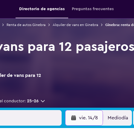
Directorio de agencias
Preguntas frecuentes
Renta de autos Ginebra
Alquiler de vans en Ginebra
Ginebra: renta d
vans para 12 pasajero
er de vans para 12
el conductor:
25-26
vie. 14/8
Mediodía