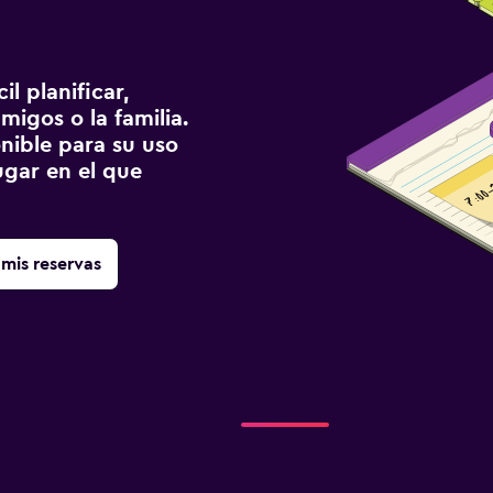
l planificar,
migos o la familia.
onible para su uso
gar en el que
mis reservas