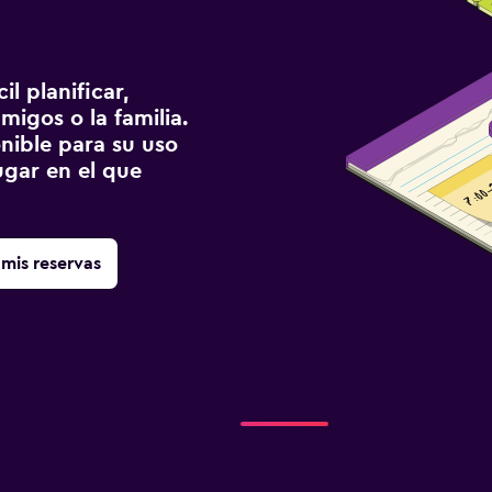
l planificar,
migos o la familia.
onible para su uso
gar en el que
mis reservas