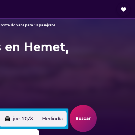
renta de vans para 10 pasajeros
s en Hemet,
Buscar
jue. 20/8
Mediodía