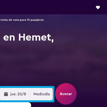
renta de vans para 15 pasajeros
s en Hemet,
Buscar
jue. 20/8
Mediodía