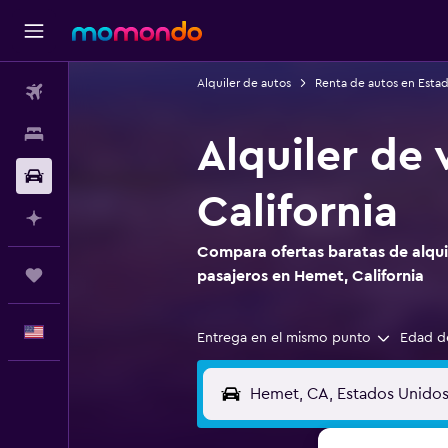
Alquiler de autos
Renta de autos en Esta
Vuelos
Alojamientos
Alquiler de
Autos
California
Planifica con IA
Compara ofertas baratas de alquil
Trips
pasajeros en Hemet, California
Español
Entrega en el mismo punto
Edad d