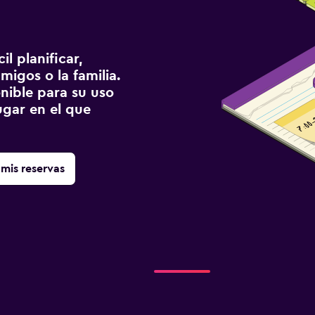
l planificar,
migos o la familia.
onible para su uso
gar en el que
mis reservas