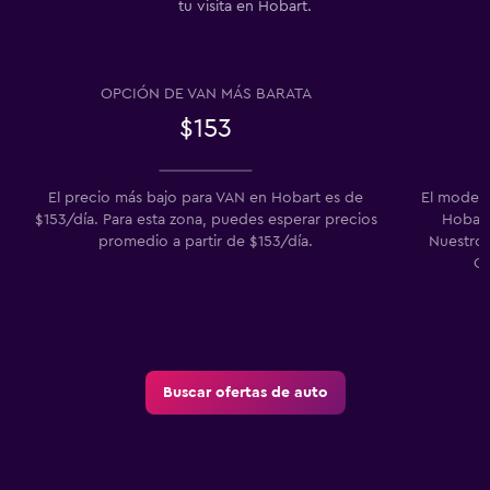
tu visita en Hobart.
OPCIÓN DE VAN MÁS BARATA
$153
El precio más bajo para VAN en Hobart es de
El modelo
$153/día. Para esta zona, puedes esperar precios
Hobart 
promedio a partir de $153/día.
Nuestros
Cl
Buscar ofertas de auto