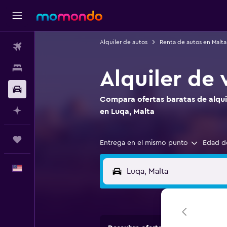
Alquiler de autos
Renta de autos en Malta
Vuelos
Alojamientos
Alquiler de 
Autos
Compara ofertas baratas de alquil
Planifica con IA
en Luqa, Malta
Trips
Entrega en el mismo punto
Edad d
Español