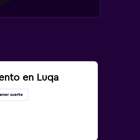
iento en Luqa
ener suerte