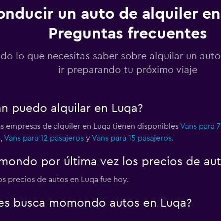
nducir un auto de alquiler en
Preguntas frecuentes
Ver precios
do lo que necesitas saber sobre alquilar un aut
ir preparando tu próximo viaje
ar
Ver precios
an puedo alquilar en Luqa?
as empresas de alquiler en Luqa tienen disponibles
Vans para 7
s
,
Vans para 12 pasajeros
y
Vans para 15 pasajeros
.
Ver precios
ondo por última vez los precios de au
los precios de autos en Luqa fue hoy.
es busca momondo autos en Luqa?