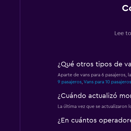
Co
OptimoRent
1 punto de alquiler
Lee to
Caracter Rent A C
¿Qué otros tipos de v
1 punto de alquiler
Aparte de vans para 6 pasajeros, l
9 pasajeros
,
Vans para 10 pasajero
Nexacar
¿Cuándo actualizó mom
1 punto de alquiler
La última vez que se actualizaron 
¿En cuántos operador