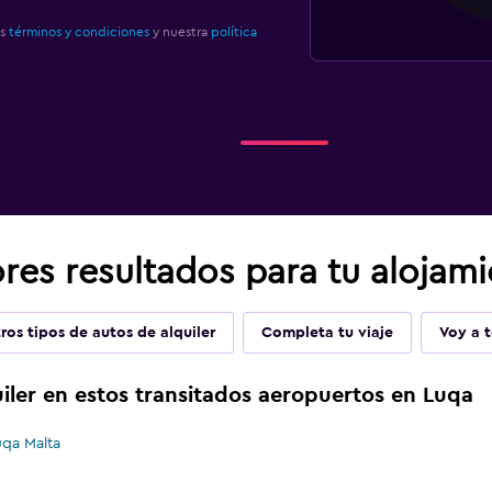
os
términos y condiciones
y nuestra
política
res resultados para tu alojam
ros tipos de autos de alquiler
Completa tu viaje
Voy a t
iler en estos transitados aeropuertos en Luqa
uqa Malta