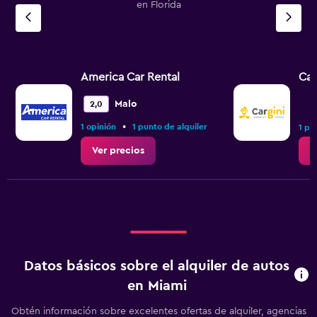
en Florida
America Car Rental
Car
Malo
2,0
•
1 opinión
1 punto de alquiler
1 pu
Ver precios
V
Datos básicos sobre el alquiler de autos
en Miami
Obtén información sobre excelentes ofertas de alquiler, agencias