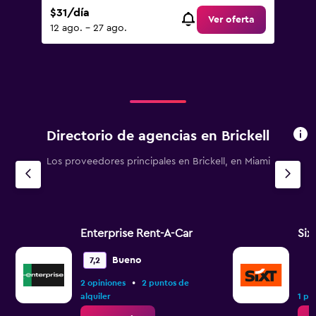
$31/día
Ver oferta
12 ago. - 27 ago.
Directorio de agencias en Brickell
Los proveedores principales en Brickell, en Miami
Enterprise Rent-A-Car
Six
Bueno
7,2
•
2 opiniones
2 puntos de
alquiler
1 pu