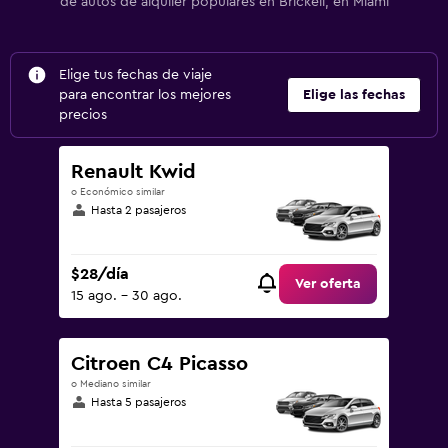
de autos de alquiler populares en Brickell, en Miami
Elige tus fechas de viaje
para encontrar los mejores
Elige las fechas
precios
Renault Kwid
o Económico similar
Hasta 2 pasajeros
$28/día
Ver oferta
15 ago. - 30 ago.
Citroen C4 Picasso
o Mediano similar
Hasta 5 pasajeros