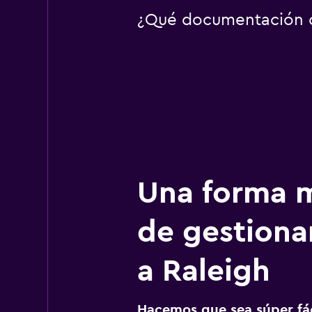
¿Qué documentación o 
Una forma m
de gestionar
a Raleigh
Hacemos que sea súper fáci