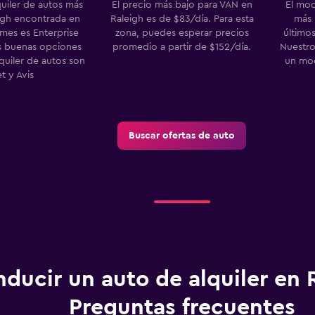
quiler de autos más
El precio más bajo para VAN en
El mod
igh encontrada en
Raleigh es de $83/día. Para esta
más 
es es Enterprise
zona, puedes esperar precios
últimos
as buenas opciones
promedio a partir de $152/día.
Nuestro
quiler de autos son
un mo
t y Avis
Buscar ofertas de auto
ducir un auto de alquiler en R
Preguntas frecuentes