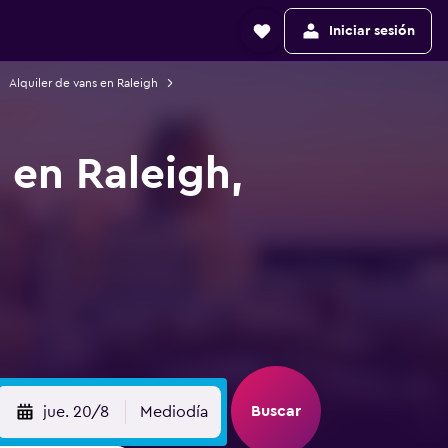
Iniciar sesión
Alquiler de vans en Raleigh
 en Raleigh,
Buscar
jue. 20/8
Mediodía