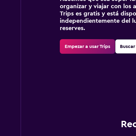
organizar y viajar con los a
Trips es gratis y está disp
independientemente del lu
reserves.
Empezar a usar Trips
Buscar 
Rec