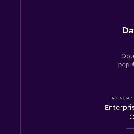
Easirent
1 punto de alquiler
Da
Dollar
Obté
2 puntos de alquiler
popul
Advance Car And 
Rental
AGENCIA M
1 punto de alquiler
Enterpri
C
Hertz