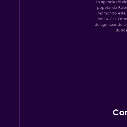
La agencia de al
5 puntos de alquiler
popular de Rale
momondo este m
Rent-A-Car. Otr
de agencias de al
Budge
Con