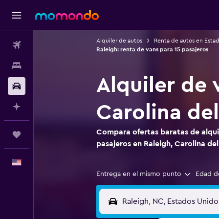
Alquiler de autos
Renta de autos en Esta
Vuelos
Raleigh: renta de vans para 15 pasajeros
Alojamientos
Alquiler de 
Autos
Carolina de
Planifica con IA
Compara ofertas baratas de alquil
Trips
pasajeros en Raleigh, Carolina de
Español
Entrega en el mismo punto
Edad d