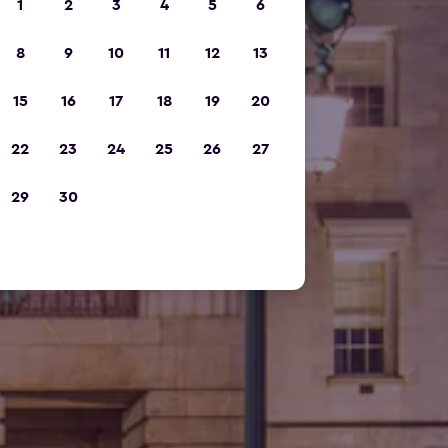
1
2
3
4
5
6
8
9
10
11
12
13
15
16
17
18
19
20
22
23
24
25
26
27
29
30