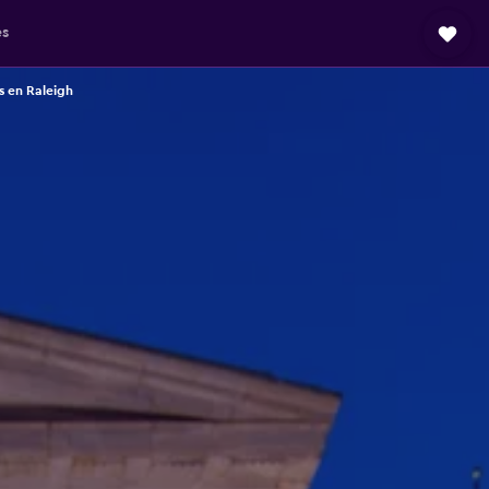
es
s en Raleigh