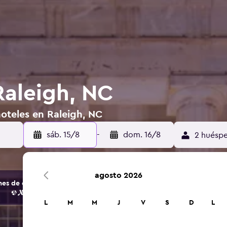
Raleigh, NC
oteles en Raleigh, NC
sáb. 15/8
-
dom. 16/8
2 huéspe
agosto 2026
s de opciones de hoteles y alojamientos.
L
M
M
J
V
S
D
L