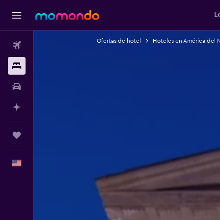
L
Ofertas de hotel
Hoteles en América del 
Vuelos
Alojamientos
Autos
Planifica con IA
Trips
Español