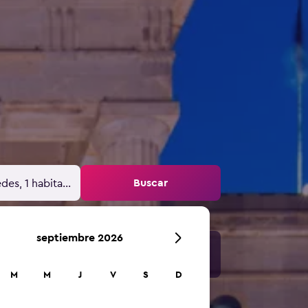
Buscar
des, 1 habitación
septiembre 2026
M
M
J
V
S
D