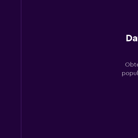
CARO
1 punto de alquiler
Da
diRENT
2 puntos de alquiler
Obté
popul
Right Cars
2 puntos de alquiler
OtoQ Car Rental
1 punto de alquiler