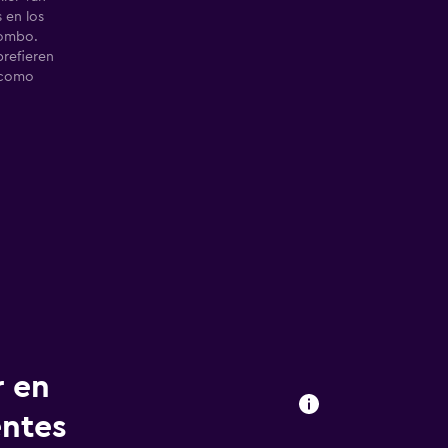
 en los
Combo.
prefieren
 como
r en
entes