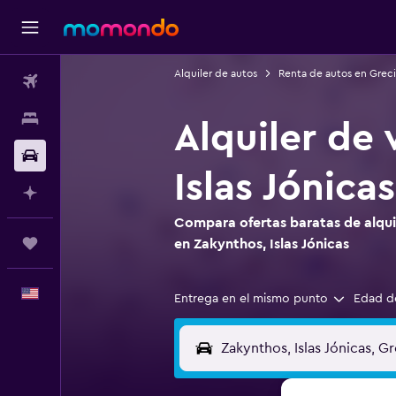
Alquiler de autos
Renta de autos en Greci
Vuelos
Alojamientos
Alquiler de
Autos
Islas Jónicas
Planifica con IA
Compara ofertas baratas de alquil
Trips
en Zakynthos, Islas Jónicas
Español
Entrega en el mismo punto
Edad d