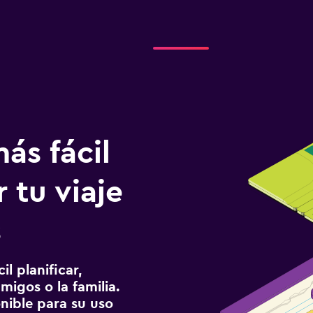
ás fácil
 tu viaje
s
l planificar,
migos o la familia.
onible para su uso