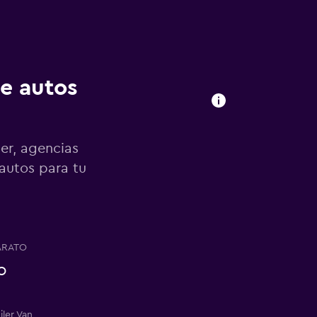
de autos
er, agencias
 autos para tu
ARATO
o
iler Van