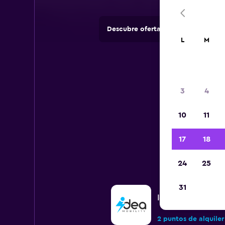
Descubre ofertas de agencias de 
L
M
3
4
10
11
Todos 
17
18
24
25
31
Idea Mobility
2 puntos de alquiler