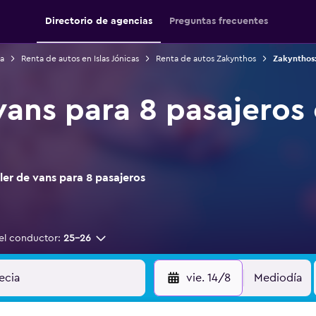
Directorio de agencias
Preguntas frecuentes
a
Renta de autos en Islas Jónicas
Renta de autos Zakynthos
Zakynthos:
 vans para 8 pasajeros
er de vans para 8 pasajeros
el conductor:
25-26
vie. 14/8
Mediodía