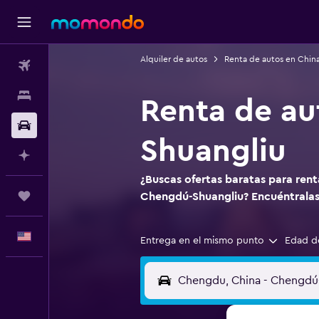
Alquiler de autos
Renta de autos en Chin
Vuelos
Alojamientos
Renta de au
Autos
Shuangliu
Planifica con IA
¿Buscas ofertas baratas para ren
Trips
Chengdú-Shuangliu? Encuéntrala
Español
Entrega en el mismo punto
Edad d