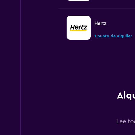
Hertz
1 punto de alquiler
keddy by Europca
1 punto de alquiler
Alq
Europcar
1 punto de alquiler
Lee to