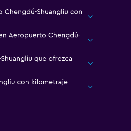
to Chengdú-Shuangliu con
a en Aeropuerto Chengdú-
Shuangliu que ofrezca
gliu con kilometraje