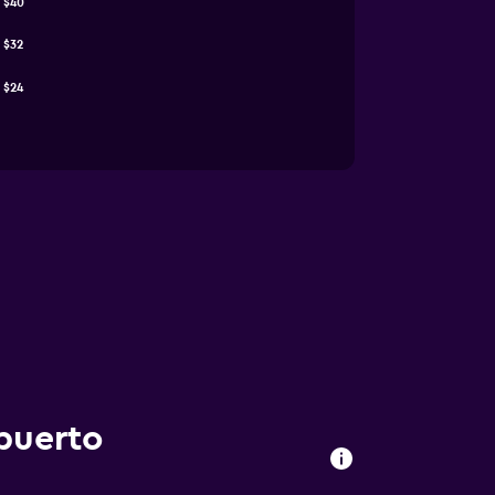
$40
$32
$24
puerto