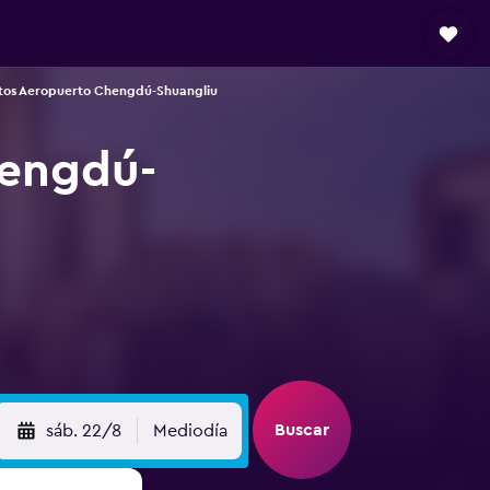
tos Aeropuerto Chengdú-Shuangliu
hengdú-
Buscar
sáb. 22/8
Mediodía