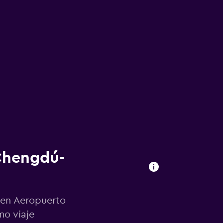
 Chengdú-
 en Aeropuerto
mo viaje