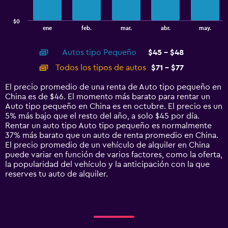
chart
has
$0
1
End
ene
feb.
mar.
abr.
may.
of
X
interactive
axis
chart
Autos tipo Pequeño
$45 - $48
displaying
categories.
Todos los tipos de autos
$71 - $77
Range:
14
El precio promedio de una renta de Auto tipo pequeño en
categories.
China es de $46. El momento más barato para rentar un
The
Auto tipo pequeño en China es en octubre. El precio es un
chart
5% más bajo que el resto del año, a solo $45 por día.
has
Rentar un auto tipo Auto tipo pequeño es normalmente
1
37% más barato que un auto de renta promedio en China.
Y
El precio promedio de un vehículo de alquiler en China
axis
puede variar en función de varios factores, como la oferta,
displaying
la popularidad del vehículo y la anticipación con la que
values.
reserves tu auto de alquiler.
Range:
0
to
90.