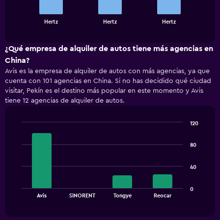
The
chart
End
Hertz
Hertz
Hertz
of
has
interactive
1
chart
X
¿Qué empresa de alquiler de autos tiene más agencias en
axis
China?
displaying
Avis es la empresa de alquiler de autos con más agencias, ya que
categories.
cuenta con 101 agencias en China. Si no has decidido qué ciudad
Range:
visitar, Pekín es el destino más popular en este momento y Avis
3
tiene 12 agencias de alquiler de autos.
categories.
The
chart
120
has
Bar
Chart
1
graphic.
chart
80
with
Y
4
axis
bars.
displaying
40
values.
The
Range:
0
chart
End
0
Avis
SINORENT
Tongye
Reocar
of
has
to
interactive
1
chart
60.