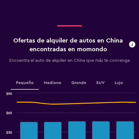
X
axis
displaying
categories.
Range:
4
categories.
Ofertas de alquiler de autos en China
The
chart
encontradas en momondo
has
1
Encuentra el auto de alquiler en China que más te convenga
Y
axis
displaying
values.
Pequeño
Mediano
Grande
SUV
Lujo
Range:
0
$90
Combination
to
Chart
graphic.
chart
120.
with
$60
2
data
series.
$30
The