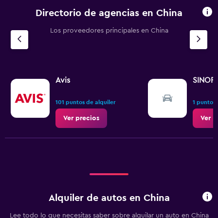
Directorio de agencias en China
Los proveedores principales en China
Avis
SINOR
101 puntos de alquiler
1 punto d
Ver precios
Ver p
Alquiler de autos en China
Lee todo lo que necesitas saber sobre alquilar un auto en China