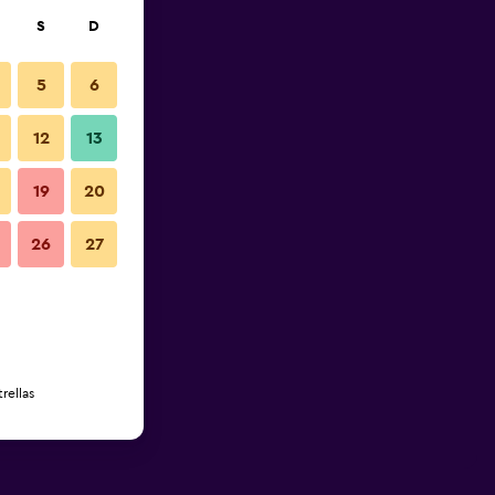
S
D
5
6
12
13
19
20
26
27
rellas