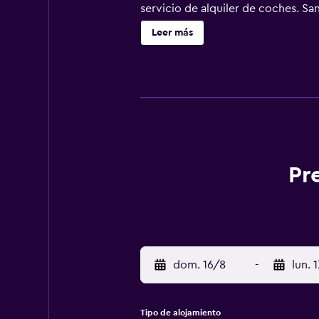
servicio de alquiler de coches. S
internacional de Nápoles) está a 5
Leer más
Pr
dom. 16/8
-
lun. 
Tipo de alojamiento