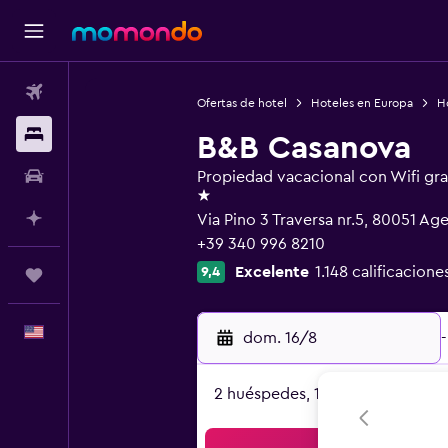
Vuelos
Ofertas de hotel
Hoteles en Europa
Ho
Alojamientos
B&B Casanova
Autos
Propiedad vacacional con Wifi gra
1 estrella
Planifica con IA
Via Pino 3 Traversa nr.5, 80051 Ag
+39 340 996 8210
Excelente
1.148 calificacione
9,4
Trips
Español
dom. 16/8
-
2 huéspedes, 1 habitación