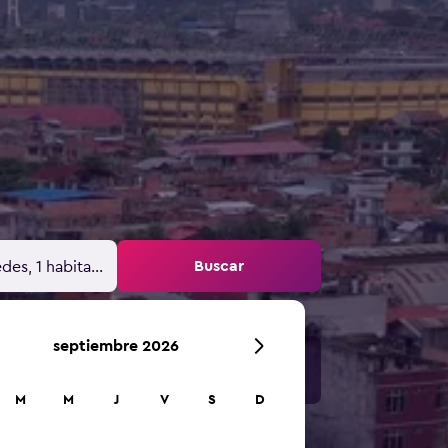
Buscar
des, 1 habitación
septiembre 2026
M
M
J
V
S
D