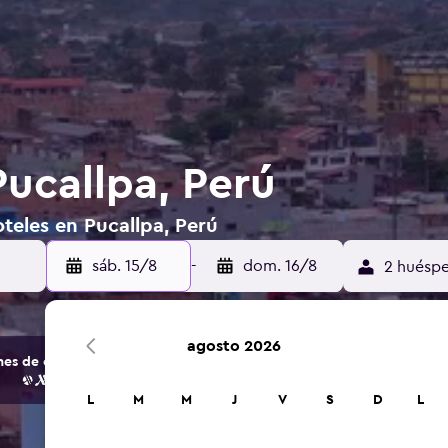
Pucallpa, Perú
teles en Pucallpa, Perú
sáb. 15/8
-
dom. 16/8
2 huéspe
agosto 2026
s de opciones de hoteles y alojamientos.
L
M
M
J
V
S
D
L