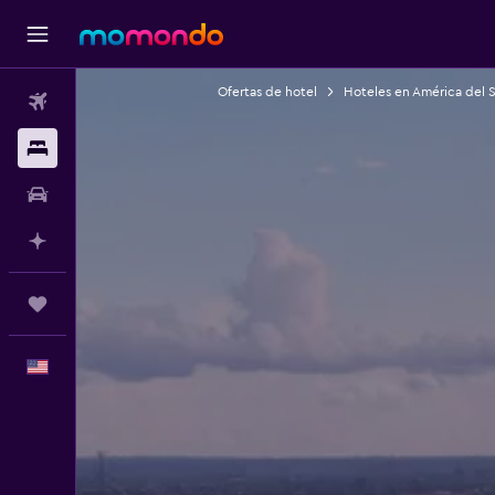
Ofertas de hotel
Hoteles en América del 
Vuelos
Alojamientos
Autos
Planifica con IA
Trips
Español