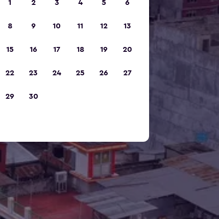
1
2
3
4
5
6
8
9
10
11
12
13
15
16
17
18
19
20
22
23
24
25
26
27
29
30