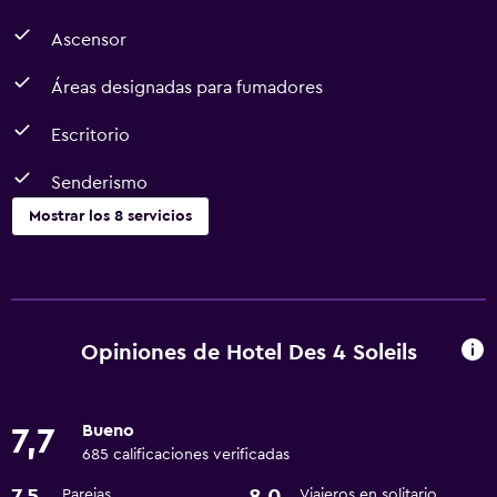
Ascensor
Áreas designadas para fumadores
Escritorio
Senderismo
Mostrar los 8 servicios
Accesibilidad y adecuación
Ascensor
Áreas designadas para fumadores
Opiniones de Hotel Des 4 Soleils
Actividades
Bueno
7,7
Senderismo
685 calificaciones verificadas
Submarinismo
Parejas
Viajeros en solitario