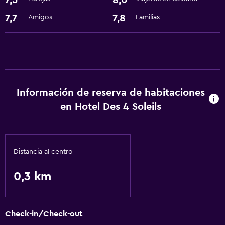
7,5
8,0
Baño
7,7
7,8
Amigos
Familias
Secador de pelo
Zona de trabajo
Escritorio
Información de reserva de habitaciones
Servicios y facilidades
en Hotel Des 4 Soleils
Instalaciones para reuniones
Servicios básicos
Distancia al centro
Wifi
0,3 km
Check-in/Check-out