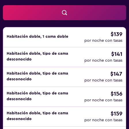
permite la entrada a la piscina de niños menores de 17
años sin la supervisión de un adulto. Se pueden practicar
las actividades de ocio y esparcimiento que se indican
más abajo en las instalaciones o cerca del alojamiento (es
posible que se aplique un recargo).
$139
Habitación doble, 1 cama doble
por noche con tasas
$141
Habitación doble, tipo de cama
desconocido
por noche con tasas
$147
Habitación doble, tipo de cama
desconocido
por noche con tasas
$156
Habitación doble, tipo de cama
desconocido
por noche con tasas
$159
Habitación doble, tipo de cama
desconocido
por noche con tasas