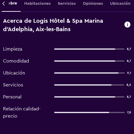
Sobre
Habitaciones
Servicios
Opiniones
Ubicación
Acerca de Logis Hôtel & Spa Marina
d'Adelphia, Aix-les-Bains
Limpieza
8,7
Comodidad
8,7
Ubicación
9,1
Servicios
8,2
Personal
8,7
Relación calidad-
7,8
precio