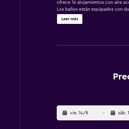
ofrece 14 alojamientos con aire aco
Los baños están equipados con duch
wifi gratis. Se ofrece servicio de 
Leer más
esparcimiento en este hotel incluy
indican más abajo en las instalaci
Pre
vie. 14/8
-
sáb. 