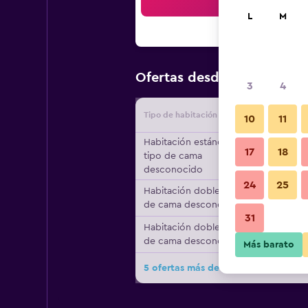
Bus
L
M
$143
Ofertas desde
/
Oferta m
3
4
Tipo de habitación
Proveedo
10
11
Habitación estándar,
17
18
tipo de cama
desconocido
24
25
Habitación doble, tipo
de cama desconocido
31
Habitación doble, tipo
de cama desconocido
Más barato
5 ofertas más de No 22 Riders' Inn