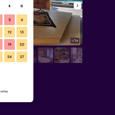
S
D
5
6
12
13
1/26
Otros
19
20
26
27
rellas