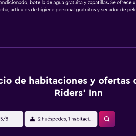
ndicionado, botella de agua gratuita y zapatillas. Se ofrece u
a, artículos de higiene personal gratuitos y secador de pelo.
limpieza todos los días y es posible solicitar tabla de planchar
en piscina al aire libre de temporada. Se pueden practicar la
ones o cerca del alojamiento (es posible que se aplique un reca
cio de habitaciones y ofertas
Riders' Inn
15/8
2 huéspedes, 1 habitación