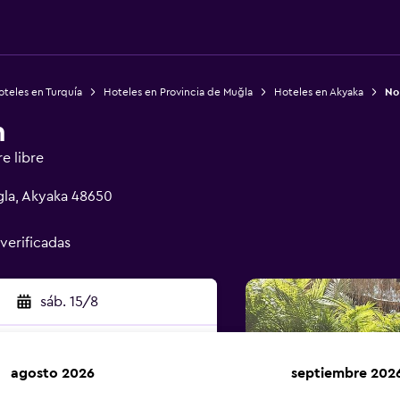
teles en Turquía
Hoteles en Provincia de Muğla
Hoteles en Akyaka
No 
n
re libre
gla, Akyaka 48650
 verificadas
sáb. 15/8
agosto 2026
septiembre 202