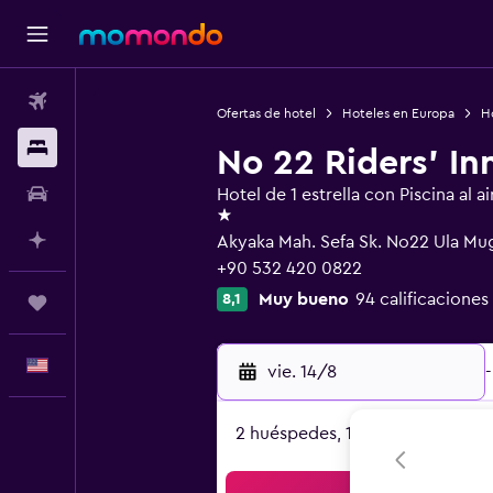
Vuelos
Ofertas de hotel
Hoteles en Europa
Ho
Alojamientos
No 22 Riders' In
Autos
Hotel de 1 estrella con Piscina al ai
1 estrella
Planifica con IA
Akyaka Mah. Sefa Sk. No22 Ula Mu
+90 532 420 0822
Muy bueno
94 calificaciones
8,1
Trips
Español
vie. 14/8
-
2 huéspedes, 1 habitación