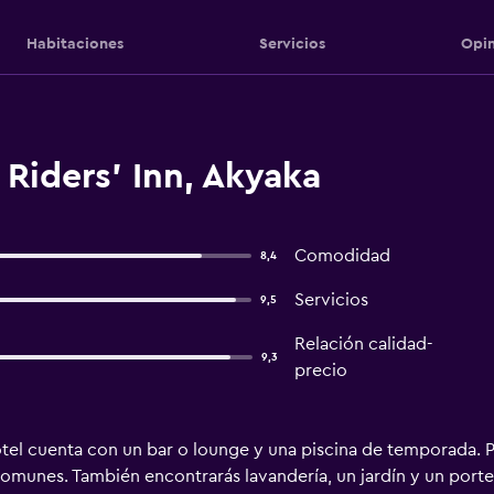
Habitaciones
Servicios
Opin
Riders' Inn, Akyaka
Comodidad
8,4
Servicios
9,5
Relación calidad-
9,3
precio
tel cuenta con un bar o lounge y una piscina de temporada. Po
s comunes. También encontrarás lavandería, un jardín y un port