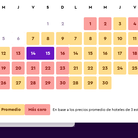
car
M
J
V
S
D
L
M
M
J
V
1
2
1
2
3
4
ás barata de precio por noche
5
6
7
8
9
7
8
9
10
11
Otros
r
Total noche
12
13
14
15
16
14
15
16
17
18
19
20
21
22
23
21
22
23
24
25
$143
Ver oferta
Fotos
26
27
28
29
30
28
29
30
$163
Ver oferta
$164
Ver oferta
Promedio
Más caro
En base a los precios promedio de hoteles de 3 est