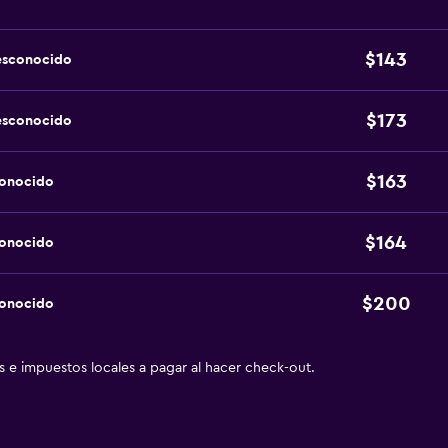
$143
esconocido
$173
esconocido
$163
conocido
$164
conocido
$200
conocido
as e impuestos locales a pagar al hacer check-out.