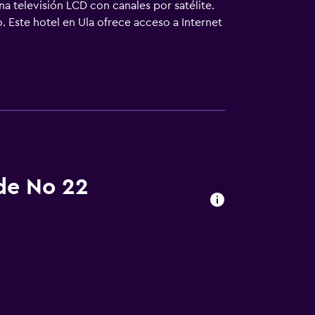
na televisión LCD con canales por satélite.
 Este hotel en Ula ofrece acceso a Internet
 con plancha. Los servicios de ocio y
s actividades de ocio y esparcimiento que se
rgo).
 de No 22