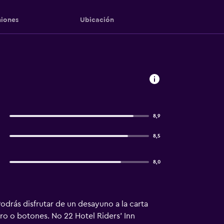
iones
Ubicación
8,9
8,5
8,0
drás disfrutar de un desayuno a la carta
ero o botones. No 22 Hotel Riders' Inn