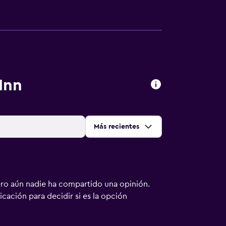
Inn
Ordenar por
:
Más recientes
ero aún nadie ha compartido una opinión.
bicación para decidir si es la opción