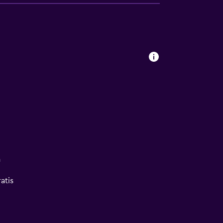
a
atis