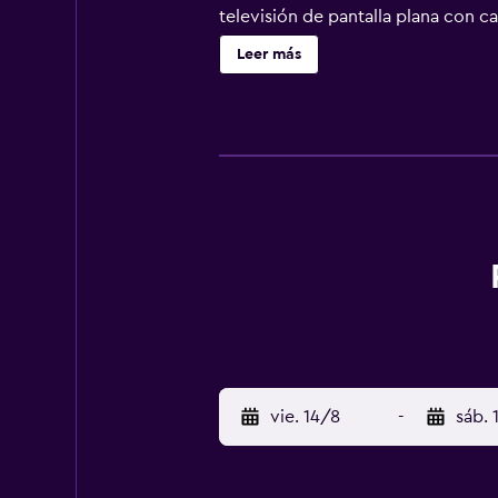
televisión de pantalla plana con can
personas de negocios incluyen escri
Leer más
libre además de piscina cubierta. 
sauna y gimnasio. No se permite la
de ocio y esparcimiento que se ind
vie. 14/8
-
sáb. 