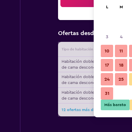
Bus
L
M
$55
Ofertas desde
/
Oferta má
3
4
Tipo de habitación
Proveedo
10
11
Habitación doble, tipo
17
18
de cama desconocido
Habitación doble, tipo
24
25
de cama desconocido
Habitación doble, tipo
31
de cama desconocido
Más barato
12 ofertas más de Alcudia Garden A