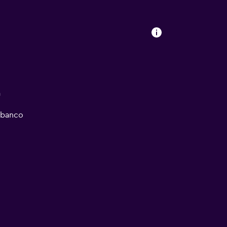
a
/banco