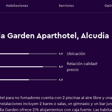
Habitaciones
Servicios
Opin
a Garden Aparthotel, Alcudia
Ubicación
6,0
Relación calidad-
8,0
precio
6,0
l para no fumadores cuenta con 2 piscinas al aire libre y una 
stalaciones incluyen 2 bares o salas, un gimnasio y un bar junt
dia Garden ofrece 276 alojamientos con caja fuerte. Las habit