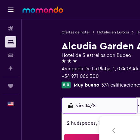
Vuelos
Ofertas de hotel
Hoteles en Europa
H
Alojamientos
Alcudia Garden 
Autos
Hotel de 3 estrellas con Buceo
3 estrellas
Planifica con IA
Avinguda De La Platja, 1, 07408 Alc
+34 971 066 300
Muy bueno
574 calificacione
8,0
Trips
Español
vie. 14/8
-
2 huéspedes, 1 habitación