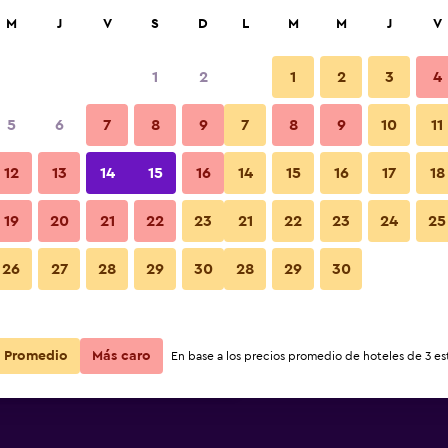
car
M
J
V
S
D
L
M
M
J
V
1
2
1
2
3
4
s barata de precio por noche
5
6
7
8
9
7
8
9
10
11
Piscina
r
Total noche
12
13
14
15
16
14
15
16
17
18
$55
Ver oferta
19
20
21
22
23
21
22
23
24
25
26
27
28
29
30
28
29
30
$67
Ver oferta
Fotos
$103
Ver oferta
Promedio
Más caro
En base a los precios promedio de hoteles de 3 est
parthotel