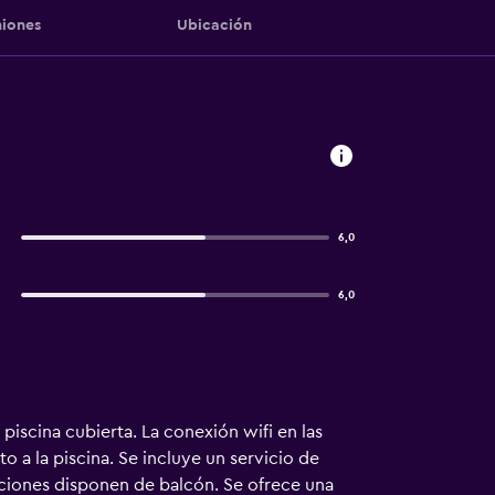
iones
Ubicación
6,0
6,0
piscina cubierta. La conexión wifi en las
o a la piscina. Se incluye un servicio de
aciones disponen de balcón. Se ofrece una