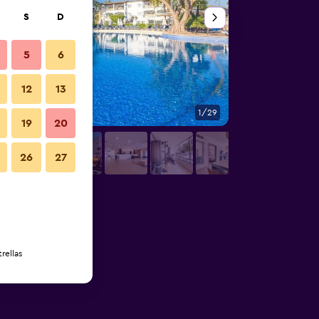
S
D
5
6
12
13
1/29
Buffet
19
20
26
27
rellas