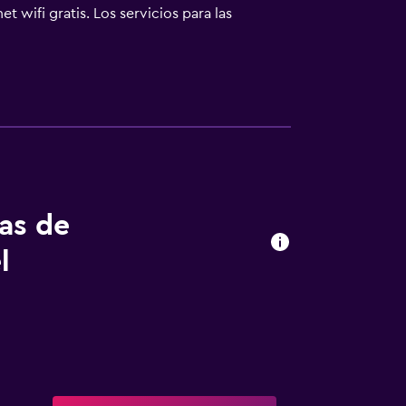
t wifi gratis. Los servicios para las
. En el alojamiento hay 2 piscinas al aire
cimiento incluyen una bañera de hidromasaje,
 años. Se pueden practicar las actividades
s posible que se aplique un recargo).
tas de
l