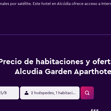
ales por satélite. Este hotel en Alcúdia ofrece acceso a Interne
torio y teléfono. Se ofrece servicio de limpieza todos los días
Además de una piscina infantil, los servicios de ocio y espar
 entrada a la piscina y al gimnasio a huéspedes menores de 18
ican más abajo en las instalaciones o cerca del alojamiento (e
Precio de habitaciones y ofer
Alcudia Garden Aparthote
15/8
2 huéspedes, 1 habitación