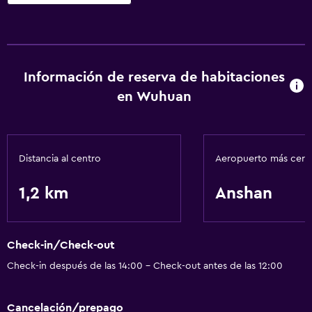
Servicios y facilidades
Servicio de habitaciones
Instalaciones para reuniones
Información de reserva de habitaciones
en Wuhuan
Accesibilidad y adecuación
Ascensor
Distancia al centro
Aeropuerto más cer
Lavandería
1,2 km
Anshan
Servicios de lavandería/tintorería
Comedor
Check-in/Check-out
Restaurante
Check-in después de las 14:00 - Check-out antes de las 12:00
Actividades
Cancelación/prepago