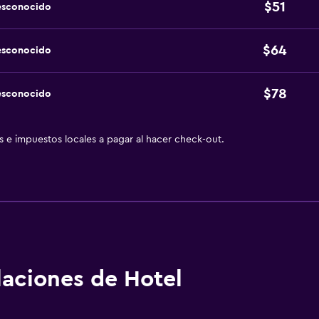
$51
esconocido
$64
esconocido
$78
esconocido
as e impuestos locales a pagar al hacer check-out.
alaciones de Hotel