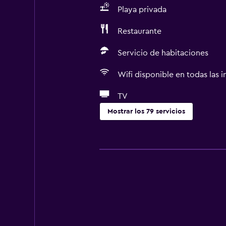
Playa privada
Restaurante
Servicio de habitaciones
Wifi disponible en todas las i
TV
Mostrar los 79 servicios
Servicios básicos
Wifi gratis
Wifi disponible en todas las instal
Internet
Ropa de cama
Toallas