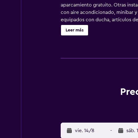
aparcamiento gratuito. Otras instal
con aire acondicionado, minibar y 
equipados con ducha, artículos de 
Se ofrece servicio de limpieza todo
Leer más
piscina infantil. Se pueden practic
alojamiento (es posible que se apl
Pre
vie. 14/8
-
sáb. 