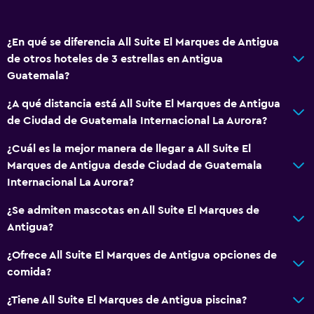
Habitaciones familiares
Chimenea
¿En qué se diferencia All Suite El Marques de Antigua
Zona de estar
de otros hoteles de 3 estrellas en Antigua
Vista al patio interior
Guatemala?
Sofá
¿A qué distancia está All Suite El Marques de Antigua
Vista a la montaña
de Ciudad de Guatemala Internacional La Aurora?
Piso de mosaico/mármol
¿Cuál es la mejor manera de llegar a All Suite El
Marques de Antigua desde Ciudad de Guatemala
Salud y seguridad
Internacional La Aurora?
Limpieza diaria
¿Se admiten mascotas en All Suite El Marques de
Botiquín de primeros auxilios
Antigua?
Cámaras CCTV en zonas comunes
¿Ofrece All Suite El Marques de Antigua opciones de
Cámaras CCTV en el exterior
comida?
Mosquitera
¿Tiene All Suite El Marques de Antigua piscina?
Seguridad las 24 horas