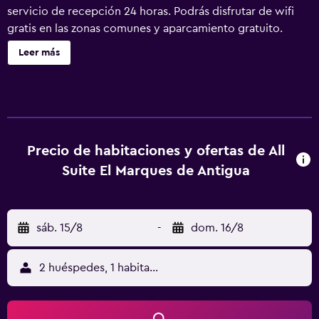
servicio de recepción 24 horas. Podrás disfrutar de wifi
gratis en las zonas comunes y aparcamiento gratuito.
También encontrarás servicio de limusina o coche con
Leer más
chófer, asistencia turística y para la compra de entradas y
servicio de celebración de bodas. Cada apartamento
destaca por detalles como la chimenea, aunque también
ofrece wifi gratis y cocina. Con colchones Select Comfort
y edredón de plumas, el confort está garantizado; tendrás
también lavadora/secadora y comedor a tu disposición.
Precio de habitaciones y ofertas de All
All Suite El Marques de Antigua ofrece 30 alojamientos,
Suite El Marques de Antigua
con acceso por pasillos exteriores y chimenea y
lavadora/secadora. Las habitaciones disponen de patio.
Estos alojamientos con decoraciones diferentes disponen
sáb. 15/8
-
dom. 16/8
de una zona de estar separada. Las camas tienen
colchones Select Comfort y están vestidas con edredón
de plumas. En este apartotel de 3,5 estrellas, los
2 huéspedes, 1 habitación
alojamientos incluyen cocina con frigorífico/congelador
grande, placa de cocina, microondas y comedor