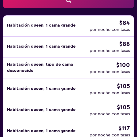
independiente. Los baños están equipados con ducha y
bañera combinadas con cabezal de ducha tipo lluvia,
artículos de higiene personal gratuitos y secador de pelo.
Este apartotel en Antigua Guatemala ofrece acceso a
$84
Habitación queen, 1 cama grande
Internet wifi gratis. Se ofrece una televisión LCD de 32
por noche con tasas
pulgadas con canales por cable de suscripción. Las
$88
habitaciones también incluyen caja fuerte y cafetera y
Habitación queen, 1 cama grande
por noche con tasas
tetera. Se ofrece servicio de descubierta nocturno y
servicio de limpieza todos los días. Es posible solicitar
$100
Habitación queen, tipo de cama
masajes en la habitación. Se pueden practicar las
desconocido
por noche con tasas
actividades de ocio y esparcimiento que se indican más
abajo en las instalaciones o cerca del alojamiento (es
$105
posible que se aplique un recargo).
Habitación queen, 1 cama grande
por noche con tasas
$105
Habitación queen, 1 cama grande
por noche con tasas
$117
Habitación queen, 1 cama grande
por noche con tasas