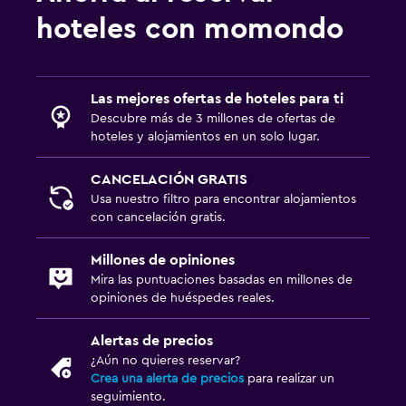
Estacionamiento gratuito
hoteles con momondo
Estacionamiento privado
Servicio de traslado (cargo adicional)
Las mejores ofertas de hoteles para ti
Lavandería
Descubre más de 3 millones de ofertas de
hoteles y alojamientos en un solo lugar.
Plancha y tabla de planchar
Plancha para pantalones
CANCELACIÓN GRATIS
Usa nuestro filtro para encontrar alojamientos
Secadora
con cancelación gratis.
Lavadora
Millones de opiniones
Mira las puntuaciones basadas en millones de
Zona de trabajo
opiniones de huéspedes reales.
Fax/fotocopiadora
Caja fuerte para laptops
Alertas de precios
¿Aún no quieres reservar?
Escritorio
Crea una alerta de precios
para realizar un
seguimiento.