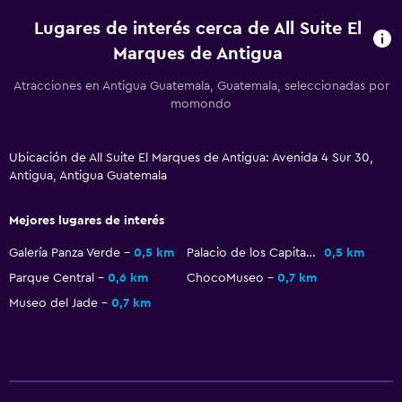
Tina de baño
Lugares de interés cerca de All Suite El
Secador de pelo
Marques de Antigua
Papel higiénico
Atracciones en Antigua Guatemala, Guatemala, seleccionadas por
Baño privado
momondo
Servicios y facilidades
Ubicación de All Suite El Marques de Antigua: Avenida 4 Sur 30,
Caja fuerte
Antigua, Antigua Guatemala
Instalaciones para reuniones
Mejores lugares de interés
Servicio de habitaciones
Galería Panza Verde
0,5 km
Palacio de los Capitanes Generales
0,5 km
Mostrador de información turística
Parque Central
0,6 km
ChocoMuseo
0,7 km
Acceso con llave
Museo del Jade
0,7 km
Recepción 24 horas
Sistema de entretenimiento
TV de pantalla plana