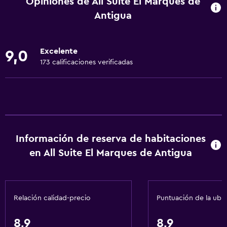
Opiniones de All Suite El Marques de
Internet
Antigua
Ropa de cama
Toallas
Excelente
9,0
Ventilador
173 calificaciones verificadas
Extinguidor
Artículos de aseo gratis
Champú
Alarma de humo
Información de reserva de habitaciones
Gel de ducha
en All Suite El Marques de Antigua
Toallas/ropa de cama (cargo adicional)
Papeleras
Acondicionador
Relación calidad-precio
Puntuación de la ubi
Cocina
8,9
8,9