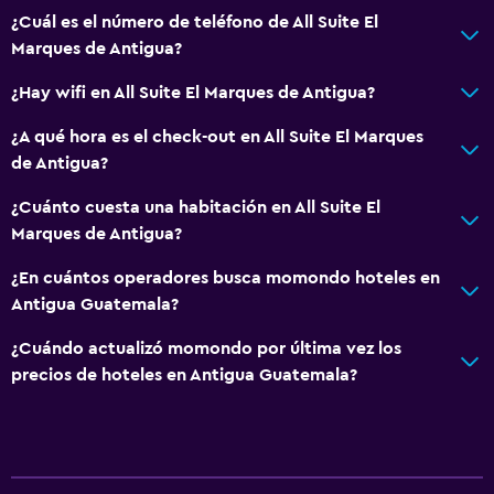
¿Cuál es el número de teléfono de All Suite El
Caja fuerte
Marques de Antigua?
¿Hay wifi en All Suite El Marques de Antigua?
Accesibilidad y adecuación
Habitaciones para no fumadores disponibles
¿A qué hora es el check-out en All Suite El Marques
de Antigua?
Mascotas permitidas bajo consulta (pueden aplicar cargos
extra)
¿Cuánto cuesta una habitación en All Suite El
Almohada sin plumas
Marques de Antigua?
Inodoro con barras de apoyo
¿En cuántos operadores busca momondo hoteles en
Plantas superiores accesibles por escaleras
Antigua Guatemala?
Entrada privada
¿Cuándo actualizó momondo por última vez los
precios de hoteles en Antigua Guatemala?
Baño
Ducha
Baño pequeño adicional