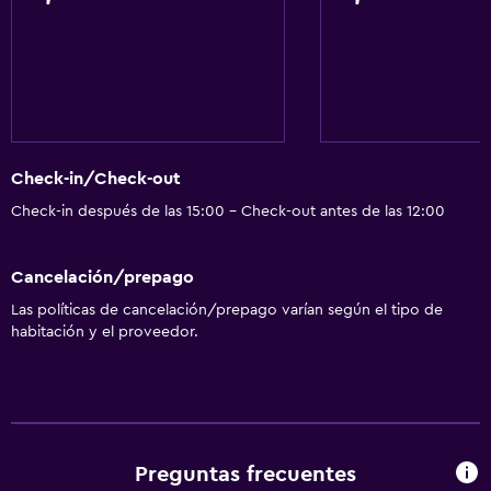
Copas
Tetera eléctrica
Microondas
Utensilios de cocina
Cocina
Check-in/Check-out
Tetera
Check-in después de las 15:00 - Check-out antes de las 12:00
Nevera
Cafetera
Cancelación/prepago
Comedor
Las políticas de cancelación/prepago varían según el tipo de
Cocina
habitación y el proveedor.
Cocineta
General
Ventana
Preguntas frecuentes