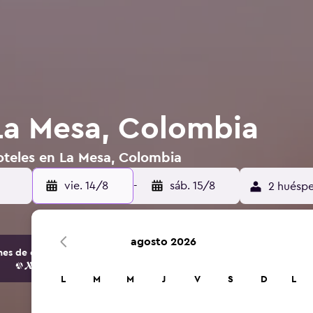
La Mesa, Colombia
oteles en La Mesa, Colombia
vie. 14/8
-
sáb. 15/8
2 huéspe
agosto 2026
s de opciones de hoteles y alojamientos.
L
M
M
J
V
S
D
L