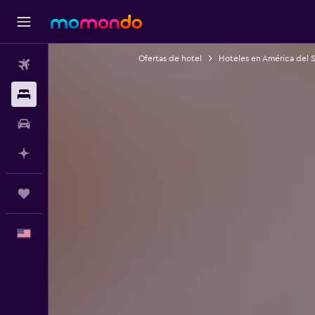
Ofertas de hotel
Hoteles en América del 
Vuelos
Alojamientos
Autos
Planifica con IA
Trips
Español