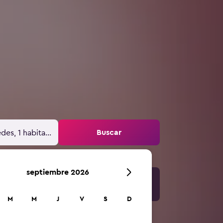
Buscar
des, 1 habitación
septiembre 2026
M
M
J
V
S
D