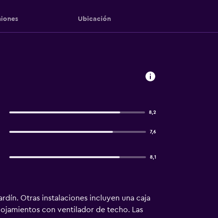
iones
Ubicación
g
8,2
7,6
8,1
ardín. Otras instalaciones incluyen una caja
alojamientos con ventilador de techo. Las