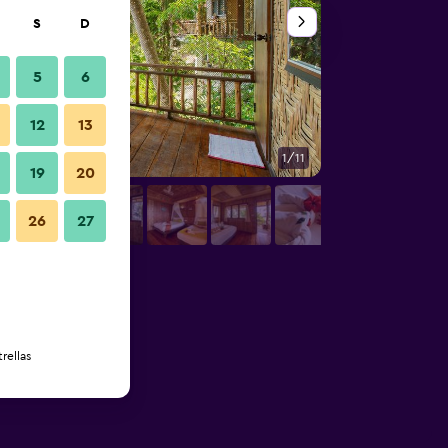
S
D
5
6
12
13
1/11
Otros
19
20
26
27
rellas