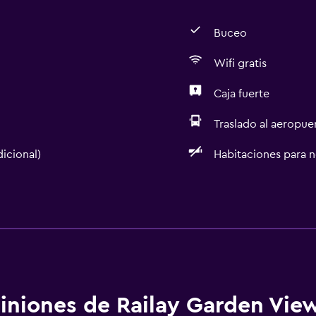
Buceo
Wifi gratis
Caja fuerte
Traslado al aeropue
dicional)
Habitaciones para 
Salud y seguridad
Cámaras CCTV en el exte
Limpieza diaria
Mosquitera
Caja fuerte
iniones de Railay Garden Vie