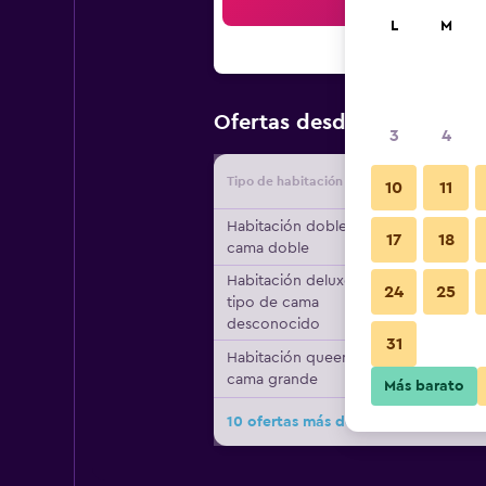
Bus
L
M
$41
Ofertas desde
/
Oferta más
3
4
Tipo de habitación
Proveedo
10
11
Habitación doble, 1
17
18
cama doble
Habitación deluxe,
24
25
tipo de cama
desconocido
31
Habitación queen, 1
cama grande
Más barato
10 ofertas más de Railay Garden Vi