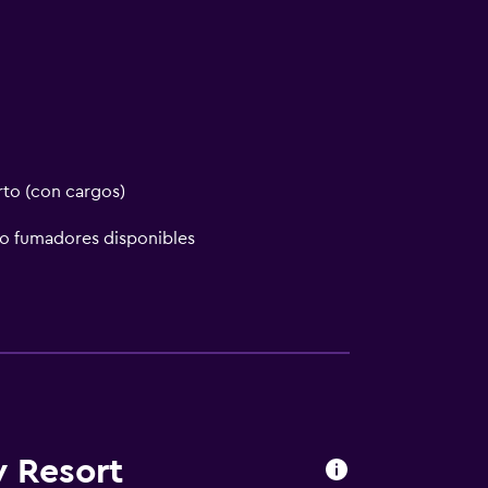
rto (con cargos)
no fumadores disponibles
rior
w Resort