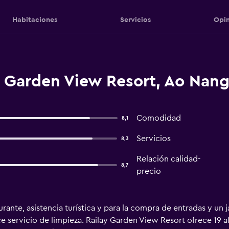
Habitaciones
Servicios
Opin
y Garden View Resort, Ao Nan
Comodidad
8,1
Servicios
8,3
Relación calidad-
8,7
precio
rante, asistencia turística y para la compra de entradas y un j
ce servicio de limpieza. Railay Garden View Resort ofrece 19 