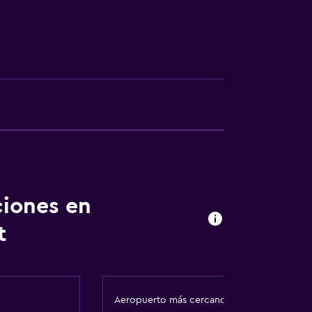
ilios
 comunes
ión
madores disponibles
ibles por escaleras
fumadores
ciones en
t
Aeropuerto más cercano