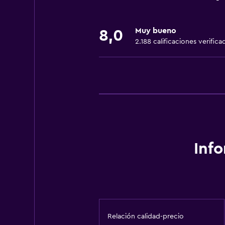
Extinguidor
Artículos de aseo gratis
Muy bueno
8,0
Toallas/ropa de cama (cargo adici
2.188 calificaciones verifica
Servicios y facilidades
Botella de agua
Caja fuerte
Cambio de divisas
Mostrador de información turístic
Acceso con llave
Inf
Baño
Aseo
Papel higiénico
Relación calidad-precio
Ducha