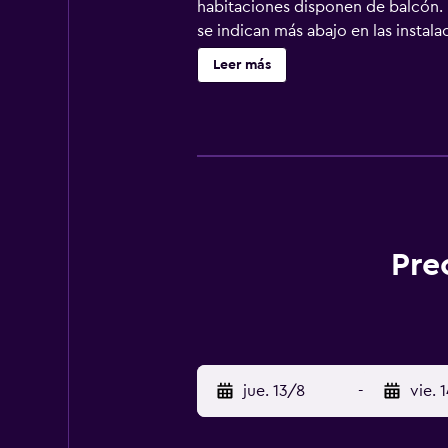
habitaciones disponen de balcón. 
se indican más abajo en las instal
Leer más
Pre
jue. 13/8
-
vie. 