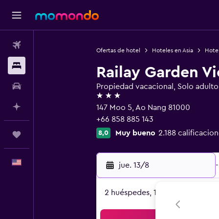
Vuelos
Ofertas de hotel
Hoteles en Asia
Hotel
Alojamientos
Railay Garden V
Autos
Propiedad vacacional, Solo adulto
3 estrellas
Planifica con IA
147 Moo 5, Ao Nang 81000
+66 858 885 143
Muy bueno
2.188 calificacio
8,0
Trips
Español
jue. 13/8
-
2 huéspedes, 1 habitación