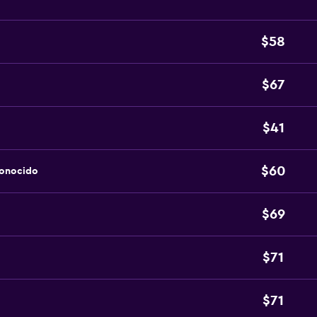
$58
$67
$41
$60
conocido
$69
$71
$71