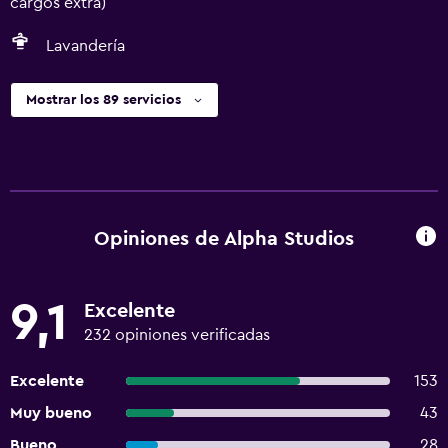
cargos extra)
Lavandería
Mostrar los 89 servicios
Opiniones de Alpha Studios
9,1
Excelente
232 opiniones verificadas
Excelente
153
Muy bueno
43
Bueno
28