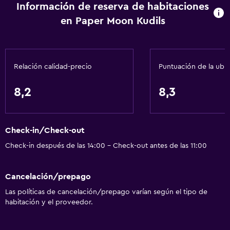
Información de reserva de habitaciones
Check-in/check-out privado
en Paper Moon Kudils
Recepción 24 horas
Aire libre
Relación calidad-precio
Puntuación de la ubi
Terraza/patio
Sillas de playa
8,2
8,3
Parrilla
Chimenea exterior
Check-in/Check-out
Área de picnic
Check-in después de las 14:00 - Check-out antes de las 11:00
Playa privada
Jardín
Cancelación/prepago
Las políticas de cancelación/prepago varían según el tipo de
Baño
habitación y el proveedor.
Bidé
Secador de pelo