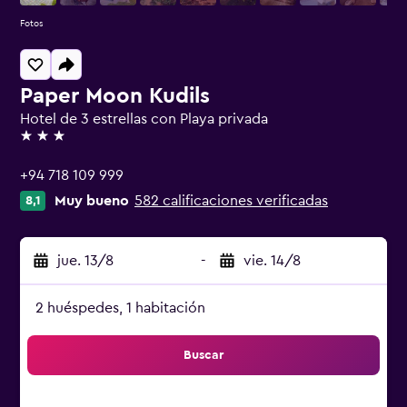
Fotos
Paper Moon Kudils
Hotel de 3 estrellas con Playa privada
3 estrellas
+94 718 109 999
Muy bueno
582 calificaciones verificadas
8,1
jue. 13/8
-
vie. 14/8
2 huéspedes, 1 habitación
Buscar