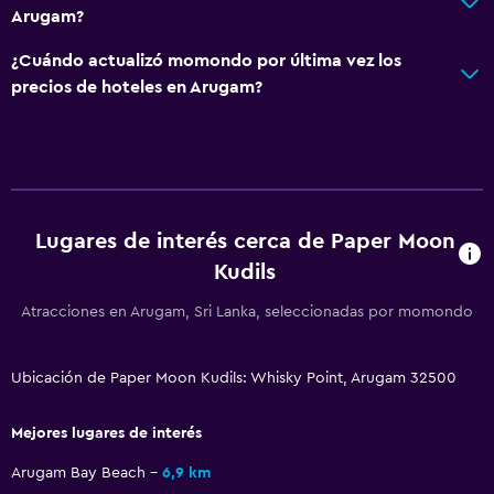
Wifi gratis
Arugam?
Internet
¿Cuándo actualizó momondo por última vez los
Ropa de cama
precios de hoteles en Arugam?
Toallas
Artículos de aseo gratis
Aire acondicionado
Lugares de interés cerca de Paper Moon
Comedor
Kudils
Servicio de entrega de comida
Atracciones en Arugam, Sri Lanka, seleccionadas por momondo
Almuerzos para llevar
Restaurante
Ubicación de Paper Moon Kudils: Whisky Point, Arugam 32500
Bar/lounge
Desayuno en la habitación
Mejores lugares de interés
Arugam Bay Beach
6,9 km
Ideal para familias