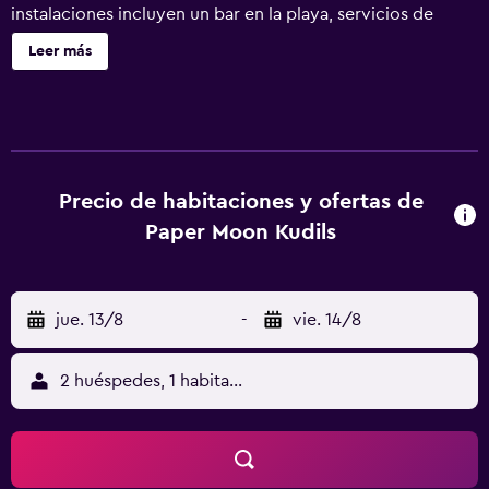
instalaciones incluyen un bar en la playa, servicios de
conserjería y lavandería. Paper Moon Kudils ofrece 20
Leer más
alojamientos con botella de agua gratuita y cortinas
opacas. Estos alojamientos ofrecen una zona de estar
separada e incluyen escritorio. Los baños están equipados
con ducha con cabezal de ducha tipo lluvia y cabezal de
ducha con hidromasaje, bidé y artículos de higiene
personal gratuitos. Se ofrece servicio de limpieza todos
Precio de habitaciones y ofertas de
los días y es posible solicitar tabla de planchar con
Paper Moon Kudils
plancha. Los servicios de ocio y esparcimiento en este
hotel incluyen una piscina al aire libre. Se pueden
practicar las actividades de ocio y esparcimiento que se
jue. 13/8
-
vie. 14/8
indican más abajo en las instalaciones o cerca del
alojamiento (es posible que se aplique un recargo).
2 huéspedes, 1 habitación