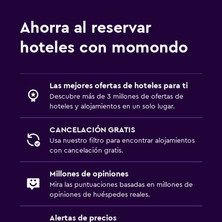
Estacionamiento gratuito
Estacionamiento privado
Ahorra al reservar
hoteles con momondo
Salud y seguridad
Limpieza diaria
Cámaras CCTV en zonas comunes
Las mejores ofertas de hoteles para ti
Descubre más de 3 millones de ofertas de
Seguridad las 24 horas
hoteles y alojamientos en un solo lugar.
Accesibilidad y adecuación
CANCELACIÓN GRATIS
Usa nuestro filtro para encontrar alojamientos
Unidad ubicada en la planta baja
con cancelación gratis.
Habitaciones para no fumadores disponibles
Millones de opiniones
Lavandería
Mira las puntuaciones basadas en millones de
opiniones de huéspedes reales.
Lavandería
Servicio de planchado
Alertas de precios