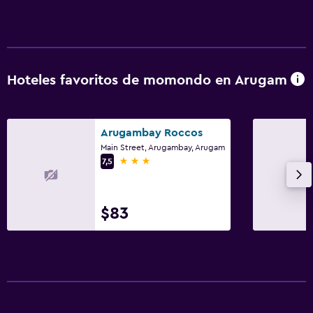
Cuna/cama nido disponibles
Comidas para niños
Juguetes para piscina
Hoteles favoritos de momondo en Arugam
Equipo infantil para zona de juegos al aire libre
Parque infantil
Arugambay Roccos
Main Street, Arugambay, Arugam
General
3 estrellas
7,5
Habitaciones familiares
Zona de estar
$83
Vista al jardín
Espacio de almacenamiento
Estacionamiento y transporte
Traslado al aeropuerto (con cargos)