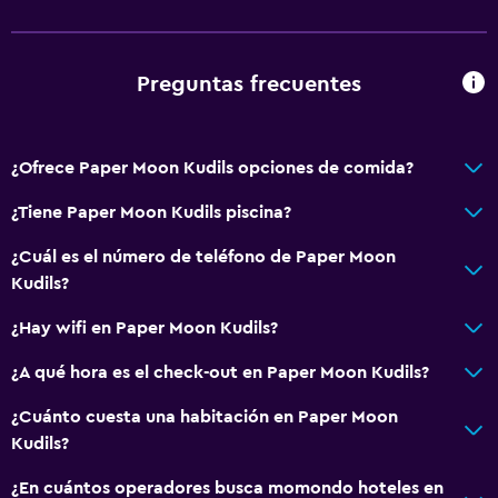
Aseo
Bañera al aire libre
Preguntas frecuentes
Papel higiénico
Baño privado
¿Ofrece Paper Moon Kudils opciones de comida?
Actividades
¿Tiene Paper Moon Kudils piscina?
Bicicletas
¿Cuál es el número de teléfono de Paper Moon
Pesca
Kudils?
Juegos de mesa/rompecabezas
¿Hay wifi en Paper Moon Kudils?
Ciclismo
¿A qué hora es el check-out en Paper Moon Kudils?
Clases de cocina
Instalaciones para deportes acuáticos
¿Cuánto cuesta una habitación en Paper Moon
Kudils?
Servicios básicos
¿En cuántos operadores busca momondo hoteles en