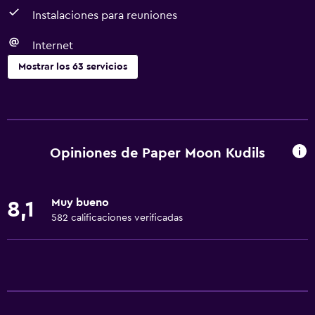
Instalaciones para reuniones
Internet
Mostrar los 63 servicios
Servicios y facilidades
Renta de autos
Servicio de conserjería
Opiniones de Paper Moon Kudils
Cambio de divisas
Instalaciones para reuniones
Muy bueno
8,1
Boletos de transporte público
582 calificaciones verificadas
Servicio de habitaciones
Mostrador de información turística
Acceso con llave
Check-out exprés