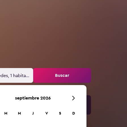
Buscar
des, 1 habitación
septiembre 2026
M
M
J
V
S
D