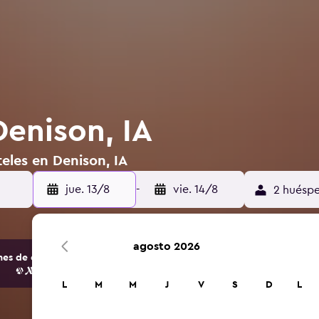
Denison, IA
eles en Denison, IA
jue. 13/8
-
vie. 14/8
2 huéspe
agosto 2026
s de opciones de hoteles y alojamientos.
L
M
M
J
V
S
D
L