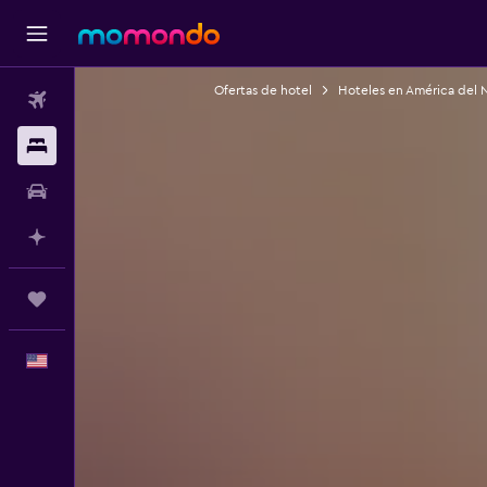
Ofertas de hotel
Hoteles en América del 
Vuelos
Alojamientos
Autos
Planifica con IA
Trips
Español