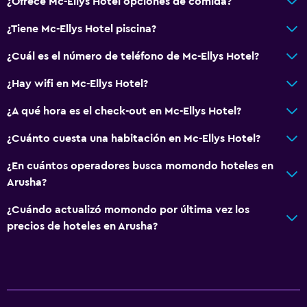
Silla para ducha
¿Ofrece Mc-Ellys Hotel opciones de comida?
Ascensor disponible
¿Tiene Mc-Ellys Hotel piscina?
Estacionamiento accesible
¿Cuál es el número de teléfono de Mc-Ellys Hotel?
Tina de baño adaptada
¿Hay wifi en Mc-Ellys Hotel?
Para no fumadores
Fregadero bajo
¿A qué hora es el check-out en Mc-Ellys Hotel?
Plantas superiores accesibles por ascensor
¿Cuánto cuesta una habitación en Mc-Ellys Hotel?
Áreas designadas para fumadores
¿En cuántos operadores busca momondo hoteles en
Arusha?
General
¿Cuándo actualizó momondo por última vez los
Vista a una calle tranquila
precios de hoteles en Arusha?
Habitaciones familiares
Zona de estar
Piso de parquet o madera noble
Pantuflas