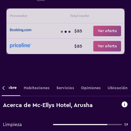
Proveedor
Total noche
$85
Ver oferta
$85
Ver oferta
Sobre
Habitaciones
Servicios
Opiniones
Ubicación
Acerca de Mc-Ellys Hotel, Arusha
Limpieza
7,9