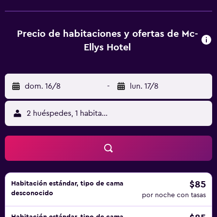
escritorio, TV de pantalla plana, baño privado, ropa de
cama, toallas y balcón con vistas a la ciudad. Todas las
unidades cuentan con nevera. El desayuno está disponible
Precio de habitaciones y ofertas de Mc-
e incluye opciones buffet, continentales o vegetarianas.
Ellys Hotel
Old German Boma está a 19 min a pie del alojamiento, y
Njiro Complex está a 5,9 km. El aeropuerto (Aeropuerto
de Arusha) está a 6 km.
dom. 16/8
-
lun. 17/8
2 huéspedes, 1 habitación
$85
Habitación estándar, tipo de cama
desconocido
por noche con tasas