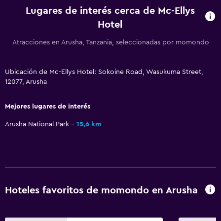
Lugares de interés cerca de Mc-Ellys
Posibilidad de habitaciones conectadas
Hotel
Teléfono
Atracciones en Arusha, Tanzania, seleccionadas por momondo
Alfombrado
Vista a la montaña
Ubicación de Mc-Ellys Hotel: Sokoine Road, Wasukuma Street,
Vista a la ciudad
12077, Arusha
Espacio de almacenamiento
Mejores lugares de interés
Baño
Arusha National Park
15,6 km
Inodoro adaptado
Ducha
Tina de baño
Secador de pelo
Hoteles favoritos de momondo en Arusha
Aseo
Papel higiénico