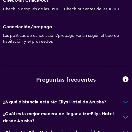
Check-in/Check-out
Ropa de cama
Check-in después de las 11:00 - Check-out antes de las 10:00
Toallas
Extinguidor
Cancelación/prepago
Artículos de aseo gratis
Las políticas de cancelación/prepago varían según el tipo de
Alarma de humo
habitación y el proveedor.
Adaptador
Gel de ducha
Aire acondicionado
Papeleras
Preguntas frecuentes
Accesibilidad y adecuación
¿A qué distancia está Mc-Ellys Hotel de Arusha?
Unidad accesible para personas en silla de ruedas
Ducha adaptada para silla de ruedas
¿Cuál es la mejor manera de llegar a Mc-Ellys Hotel
desde Arusha?
Ascensor