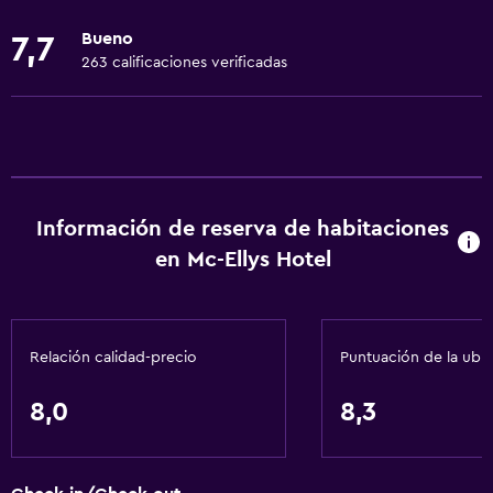
Almuerzos para llevar
Bueno
7,7
Menús para dietas especiales (bajo petición)
263 calificaciones verificadas
Restaurante
Bar/lounge
Desayuno en la habitación
Tetera/cafetera
Información de reserva de habitaciones
Nevera
en Mc-Ellys Hotel
La comida se puede entregar en el alojamiento
Mesa de comedor
Relación calidad-precio
Puntuación de la ubi
Servicios básicos
Wifi gratis
8,0
8,3
Wifi disponible en todas las instalaciones
Internet