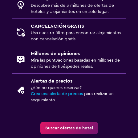
Descubre más de 3 millones de ofertas de
Salud y seguridad
hoteles y alojamientos en un solo lugar.
Botiquín de primeros auxilios
CANCELACIÓN GRATIS
Cámaras CCTV en zonas comunes
Usa nuestro filtro para encontrar alojamientos
con cancelación gratis.
Cámaras CCTV en el exterior
Mosquitera
Millones de opiniones
Seguridad las 24 horas
Mira las puntuaciones basadas en millones de
opiniones de huéspedes reales.
Estacionamiento y transporte
Alertas de precios
Traslado al aeropuerto (con cargos)
¿Aún no quieres reservar?
Crea una alerta de precios
para realizar un
Estacionamiento gratuito
seguimiento.
Estacionamiento privado
Servicio de traslado (cargo adicional)
Buscar ofertas de hotel
Habitación