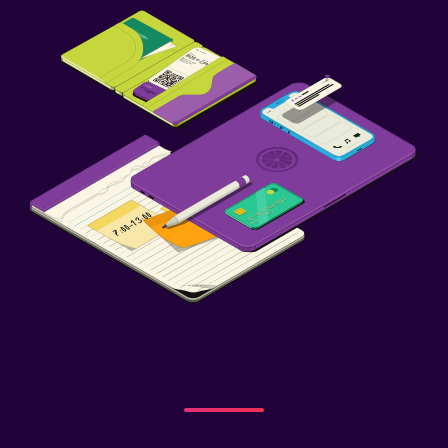
Aire libre
Terraza/patio
Terraza
Lavandería
Lavandería
Servicio de planchado
Zona de trabajo
Fax/fotocopiadora
Escritorio
Spa
Masajes