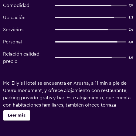
Comodidad
7,9
Ubicación
8,3
Servicios
7,4
Personal
8,8
Relación calidad-
8,0
precio
Mc-Elly's Hotel se encuentra en Arusha, a 11 min a pie de
Uhuru monument, y ofrece alojamiento con restaurante,
parking privado gratis y bar. Este alojamiento, que cuenta
con habitaciones familiares, también ofrece terraza
solárium. El alojamiento dispone de recepción 24 horas,
Leer más
traslado para ir o volver del aeropuerto, servicio de
habitaciones y wifi gratis en todo el alojamiento. En el
hotel, todas las habitaciones tienen aire acondicionado,