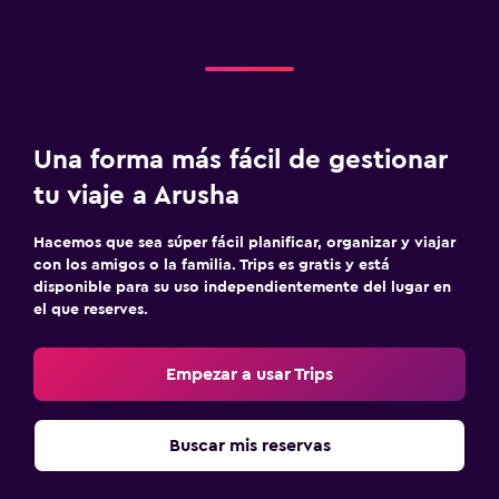
Almohada de plumas
Enchufe cerca de la cama
Perchero
Armario o clóset
Una forma más fácil de gestionar
Sistema de entretenimiento
tu viaje a Arusha
TV de pantalla plana
Hacemos que sea súper fácil planificar, organizar y viajar
TV por cable o vía satélite
con los amigos o la familia. Trips es gratis y está
disponible para su uso independientemente del lugar en
TV
el que reserves.
Ideal para familias
Empezar a usar Trips
Cuidado de niños o guardería
Comidas para niños
Buscar mis reservas
Protectores de enchufes