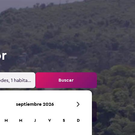
or
Buscar
des, 1 habitación
septiembre 2026
M
M
J
V
S
D