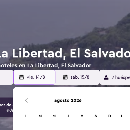
a Libertad, El Salvad
oteles en La Libertad, El Salvador
vie. 14/8
-
sáb. 15/8
2 huéspe
agosto 2026
s de opciones de hoteles y alojamientos.
L
M
M
J
V
S
D
L