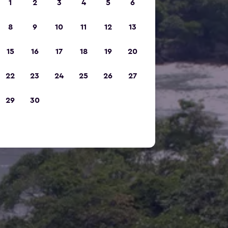
1
2
3
4
5
6
8
9
10
11
12
13
15
16
17
18
19
20
22
23
24
25
26
27
29
30