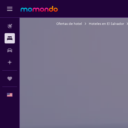
Ofertas de hotel
Hoteles en El Salvador
Vuelos
Alojamientos
Autos
Planifica con IA
Trips
Español