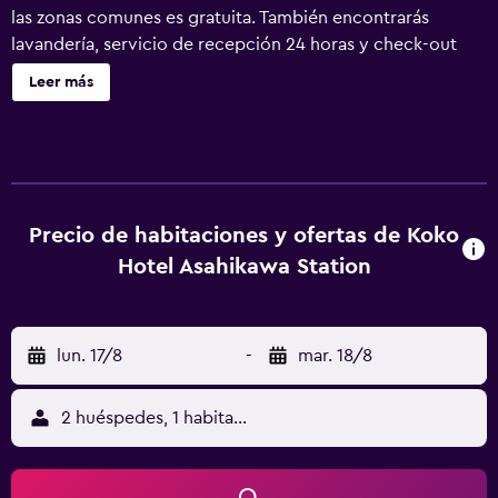
las zonas comunes es gratuita. También encontrarás
lavandería, servicio de recepción 24 horas y check-out
exprés. Se ofrece un servicio de limpieza a petición. KOKO
Leer más
HOTEL Asahikawa Station ofrece 260 alojamientos con
cafetera y tetera y zapatillas. Se ofrece una televisión de
pantalla plana de 34 pulgadas con canales por satélite y
películas de pago. Los baños están equipados con ducha y
bañera combinadas con bañera profunda, bidé, artículos
de higiene personal gratuitos y secador de pelo. Este
Precio de habitaciones y ofertas de Koko
hotel en Asahikawa ofrece acceso a Internet wifi gratis. Es
Hotel Asahikawa Station
posible solicitar masajes en la habitación y tabla de
planchar con plancha. Se ofrece servicio de limpieza a
petición.
lun. 17/8
-
mar. 18/8
2 huéspedes, 1 habitación