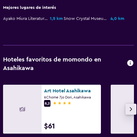
Acceso con tarjeta
Mejores lugares de interés
Recepción 24 horas
Ayako Miura Literature Museum
1,5 km
Snow Crystal Museum
4,0 km
Lavandería
Lavandería
Plancha para pantalones
Hoteles favoritos de momondo en
Habitación
Asahikawa
Enchufe cerca de la cama
Perchero
Art Hotel Asahikawa
6Chome 7jo Dori, Asahikawa
4 estrellas
Salud y seguridad
8,2
Cámaras CCTV en zonas comunes
Seguridad las 24 horas
$61