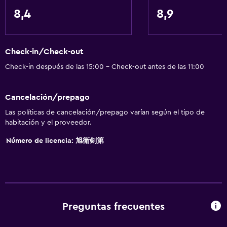
8,4
8,9
Baño
Baño compartido
Check-in/Check-out
Ducha
Check-in después de las 15:00 - Check-out antes de las 11:00
Tina de baño
Bidé
Cancelación/prepago
Secador de pelo
Las políticas de cancelación/prepago varían según el tipo de
Aseo
habitación y el proveedor.
Papel higiénico
Número de licencia: 旭衛剣第
Cepillo de dientes
Baño privado
Comedor
Preguntas frecuentes
Tetera eléctrica