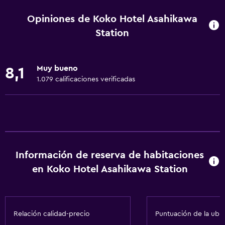
Wifi disponible en todas las instalaciones
Opiniones de Koko Hotel Asahikawa
Internet
Station
Ropa de cama
Toallas
Muy bueno
8,1
Extinguidor
1.079 calificaciones verificadas
Artículos de aseo gratis
Champú
Alarma de humo
Calefacción
Información de reserva de habitaciones
Gel de ducha
en Koko Hotel Asahikawa Station
Aire acondicionado
Pijamas
Papeleras
Relación calidad-precio
Puntuación de la ubi
Acondicionador