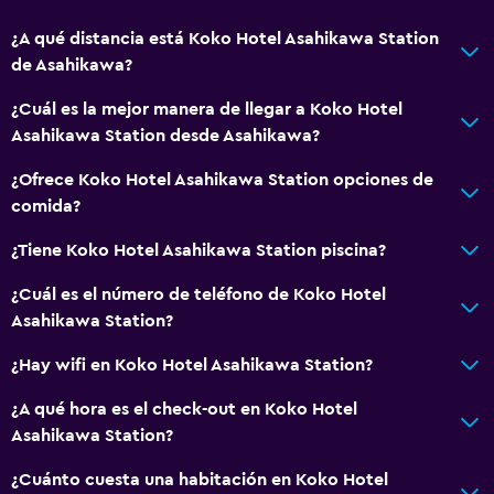
Restaurante
¿A qué distancia está Koko Hotel Asahikawa Station
Tetera/cafetera
de Asahikawa?
Tetera
¿Cuál es la mejor manera de llegar a Koko Hotel
Nevera
Asahikawa Station desde Asahikawa?
Cafetera
¿Ofrece Koko Hotel Asahikawa Station opciones de
Máquina expendedora (bebidas)
comida?
General
¿Tiene Koko Hotel Asahikawa Station piscina?
Ventana
¿Cuál es el número de teléfono de Koko Hotel
Piso de parquet o madera noble
Asahikawa Station?
Pantuflas
¿Hay wifi en Koko Hotel Asahikawa Station?
Insonorización
¿A qué hora es el check-out en Koko Hotel
Alfombrado
Asahikawa Station?
Espacio de almacenamiento
¿Cuánto cuesta una habitación en Koko Hotel