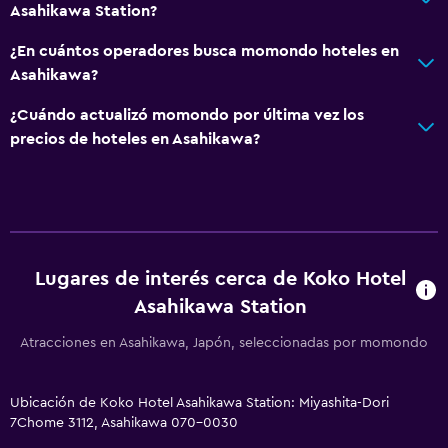
Asahikawa Station?
Accesibilidad y adecuación
¿En cuántos operadores busca momondo hoteles en
Habitaciones para no fumadores disponibles
Asahikawa?
Ascensor
¿Cuándo actualizó momondo por última vez los
Ascensor disponible
precios de hoteles en Asahikawa?
Almohada sin plumas
Plantas superiores accesibles por ascensor
Sistema de entretenimiento
TV de pantalla plana
Lugares de interés cerca de Koko Hotel
Asahikawa Station
Sala de estar/TV compartida
TV
Atracciones en Asahikawa, Japón, seleccionadas por momondo
Servicios y facilidades
Ubicación de Koko Hotel Asahikawa Station: Miyashita-Dori
7Chome 3112, Asahikawa 070-0030
Instalaciones para reuniones