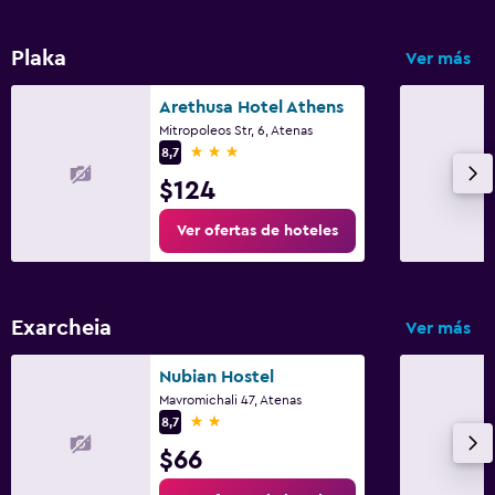
Plaka
Ver más
Arethusa Hotel Athens
Mitropoleos Str, 6, Atenas
3 estrellas
8,7
$124
Ver ofertas de hoteles
Exarcheia
Ver más
Nubian Hostel
Mavromichali 47, Atenas
2 estrellas
8,7
$66