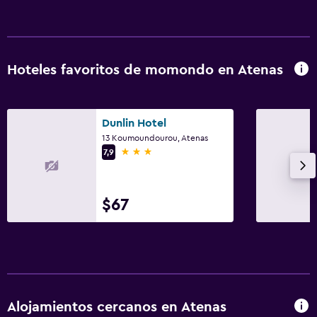
Terraza
Habitación
Hoteles favoritos de momondo en Atenas
Perchero
Armario o clóset
Dunlin Hotel
Zona de trabajo
13 Koumoundourou, Atenas
3 estrellas
7,9
Escritorio
Actividades
$67
Bicicletas
Ideal para familias
Cuna/cama nido disponibles
Alojamientos cercanos en Atenas