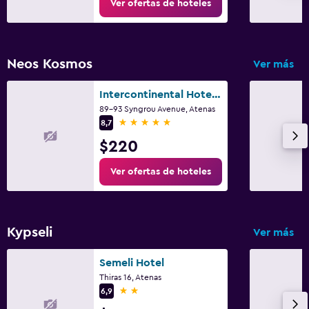
Ver ofertas de hoteles
Neos Kosmos
Ver más
Intercontinental Hotels Athenaeum Athens By IHG
89-93 Syngrou Avenue, Atenas
5 estrellas
8,7
$220
Ver ofertas de hoteles
Kypseli
Ver más
Semeli Hotel
Thiras 16, Atenas
2 estrellas
6,9