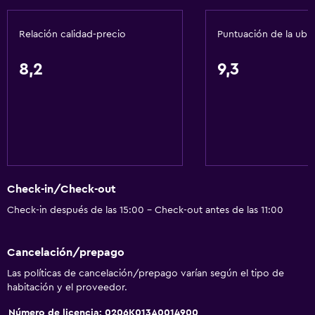
Relación calidad-precio
Puntuación de la ubi
Servicios y facilidades
Centro de negocios
8,2
9,3
Servicio de despertador
Caja fuerte
Cambio de divisas
Instalaciones para reuniones
Servicio de habitaciones
Check-in/Check-out
Acceso con tarjeta
Check-in después de las 15:00 - Check-out antes de las 11:00
Recepción 24 horas
Cancelación/prepago
Comedor
Las políticas de cancelación/prepago varían según el tipo de
Tetera eléctrica
habitación y el proveedor.
Minibar
Número de licencia: 0206K013A0014900