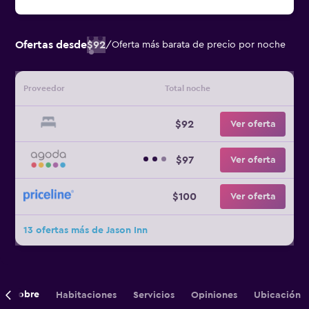
Ofertas desde
$92
/
Oferta más barata de precio por noche
Proveedor
Total noche
$92
Ver oferta
$97
Ver oferta
$100
Ver oferta
13 ofertas más de Jason Inn
Sobre
Habitaciones
Servicios
Opiniones
Ubicación