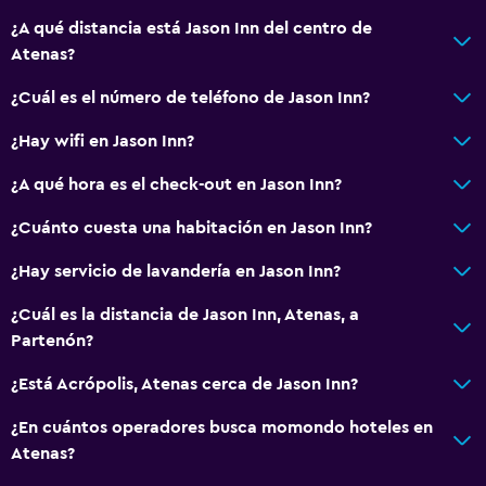
¿A qué distancia está Jason Inn del centro de
Ascensor
Atenas?
Ascensor disponible
¿Cuál es el número de teléfono de Jason Inn?
Plantas superiores accesibles por ascensor
¿Hay wifi en Jason Inn?
Lavandería
¿A qué hora es el check-out en Jason Inn?
Lavandería
¿Cuánto cuesta una habitación en Jason Inn?
Servicios de lavandería/tintorería
Secadora
¿Hay servicio de lavandería en Jason Inn?
¿Cuál es la distancia de Jason Inn, Atenas, a
General
Partenón?
Habitaciones familiares
¿Está Acrópolis, Atenas cerca de Jason Inn?
Teléfono
¿En cuántos operadores busca momondo hoteles en
Espacio de almacenamiento
Atenas?