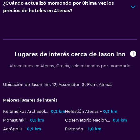
Salud y seguridad
¿Cuándo actualizó momondo por última vez los
precios de hoteles en Atenas?
Limpieza diaria
Botiquín de primeros auxilios
Caja fuerte
Estacionamiento y transporte
Lugares de interés cerca de Jason Inn
Estacionamiento
Atracciones en Atenas, Grecia, seleccionadas por momondo
Estacionamiento privado
Ubicación de Jason Inn: 12, Assomaton St Psirri, Atenas
Sistema de entretenimiento
TV por cable o vía satélite
Mejores lugares de interés
TV
Kerameikos Archaeological Site
0,2 km
Hefestión Atenas
0,3 km
Monastiraki
0,5 km
Observatorio Nacional de Atenas
0,6 km
Aire libre
Acrópolis
0,9 km
Partenón
1,0 km
Terraza/patio