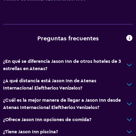
Restaurante
Tetera/cafetera
Tetera
Nevera
Preguntas frecuentes
Cafetera
Baño
¿En qué se diferencia Jason Inn de otros hoteles de 3
estrellas en Atenas?
Ducha
Secador de pelo
¿A qué distancia está Jason Inn de Atenas
Internacional Eleftherios Venizelos?
Aseo
Papel higiénico
¿Cuál es la mejor manera de llegar a Jason Inn desde
Atenas Internacional Eleftherios Venizelos?
Baño privado
¿Ofrece Jason Inn opciones de comida?
Accesibilidad y adecuación
¿Tiene Jason Inn piscina?
Habitaciones para no fumadores disponibles