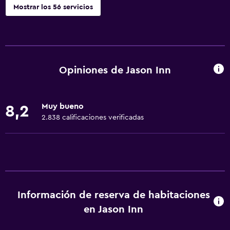
Mostrar los 56 servicios
Servicios básicos
Wifi gratis
Wifi disponible en todas las instalaciones
Opiniones de Jason Inn
Internet
Toallas
Muy bueno
8,2
Artículos de aseo gratis
2.838 calificaciones verificadas
Champú
Alarma de humo
Calefacción
Gel de ducha
Información de reserva de habitaciones
Aire acondicionado
en Jason Inn
Papeleras
Acondicionador