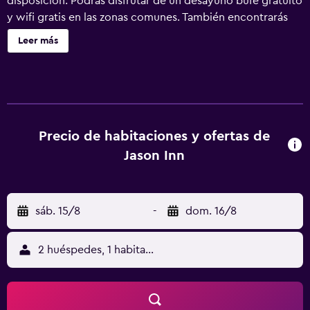
disposición. Podrás disfrutar de un desayuno bufé gratuito
y wifi gratis en las zonas comunes. También encontrarás
servicio de recepción 24 horas, servicio de limusina o
Leer más
coche con chófer y una sala de ordenadores. Hotel Jason
Inn ofrece 54 alojamientos con minibar y caja fuerte. Las
habitaciones disponen de balcón. Se ofrece televisión por
satélite. Los baños están equipados con ducha, artículos
de higiene personal gratuitos y secador de pelo. Los
huéspedes pueden navegar por la web gracias a nuestro
Precio de habitaciones y ofertas de
acceso a Internet wifi gratis. Los servicios para las
Jason Inn
personas de negocios incluyen escritorio y teléfono. Se
ofrece servicio de limpieza todos los días y es posible
solicitar tabla de planchar con plancha. Se pueden
sáb. 15/8
-
dom. 16/8
practicar las actividades de ocio y esparcimiento que se
indican más abajo en las instalaciones o cerca del
alojamiento (es posible que se aplique un recargo).
2 huéspedes, 1 habitación