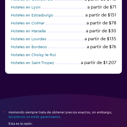
a partir de $71
Hoteles en Lyon
a partir de $151
Hoteles en Estrasburgo
a partir de $78
Hoteles en Colmar
a partir de $30
Hoteles en Marsella
a partir de $135
Hoteles en Lourdes
a partir de $76
Hoteles en Burdeos
Hoteles en Choisy-le-Roi
a partir de $1.207
Hoteles en Saint-Tropez
a partir de $68
Hoteles en Montpellier
momondo siempre trata de obtener precios exactos, sin embargo,
*
los precios no están garantizados
.
Esta es la razón: