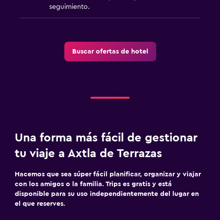
seguimiento.
General
Ventana
Buscar ofertas de hotel
Habitaciones familiares
Vista al jardín
Sofá
Vista a la montaña
Vista a la piscina
Una forma más fácil de gestionar
Salud y seguridad
tu viaje a Axtla de Terrazas
Limpieza diaria
Hacemos que sea súper fácil planificar, organizar y viajar
Botiquín de primeros auxilios
con los amigos o la familia. Trips es gratis y está
disponible para su uso independientemente del lugar en
Cámaras CCTV en zonas comunes
el que reserves.
Mosquitera