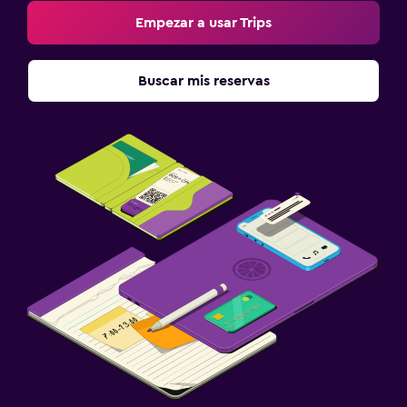
Seguridad las 24 horas
Empezar a usar Trips
Sistema de entretenimiento
Buscar mis reservas
TV de pantalla plana
Sala de estar/TV compartida
TV
Piscina
Bar en la piscina
Piscina al aire libre
Piscina con vista
Estacionamiento y transporte
Estacionamiento gratuito
Estacionamiento privado