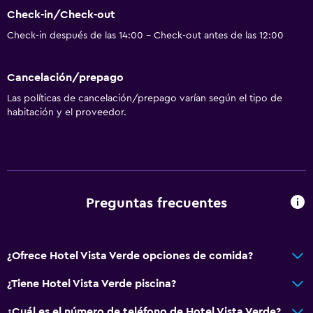
Check-in/Check-out
Ventilador
Check-in después de las 14:00 - Check-out antes de las 12:00
Extinguidor
Artículos de aseo gratis
Cancelación/prepago
Champú
Las políticas de cancelación/prepago varían según el tipo de
Aire acondicionado
habitación y el proveedor.
Toallas/ropa de cama (cargo adicional)
Acondicionador
Servicios y facilidades
Preguntas frecuentes
Servicio de despertador
Cambio de divisas
¿Ofrece Hotel Vista Verde opciones de comida?
Instalaciones para reuniones
Servicio de habitaciones
¿Tiene Hotel Vista Verde piscina?
Mostrador de información turística
¿Cuál es el número de teléfono de Hotel Vista Verde?