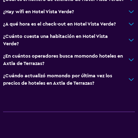
Check-out exprés
¿Hay wifi en Hotel Vista Verde?
Botella de agua
¿A qué hora es el check-out en Hotel Vista Verde?
Check-in/check-out privado
Recepción 24 horas
¿Cuánto cuesta una habitación en Hotel Vista
Verde?
Comedor
¿En cuántos operadores busca momondo hoteles en
Servicio de entrega de comida
Axtla de Terrazas?
Menús para dietas especiales (bajo petición)
¿Cuándo actualizó momondo por última vez los
Restaurante
precios de hoteles en Axtla de Terrazas?
Bar/lounge
Desayuno en la habitación
La comida se puede entregar en el alojamiento
Mesa de comedor