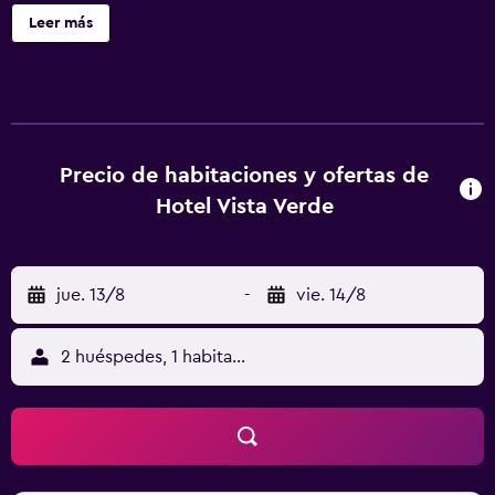
check-in exprés y check-out exprés. Hotel Vista Verde
Leer más
ofrece 29 alojamientos, con acceso por pasillos exteriores
y aire acondicionado. Los baños están equipados con
ducha y artículos de higiene personal gratuitos. Se ofrece
servicio de limpieza todos los días y es posible solicitar
tabla de planchar con plancha. En el alojamiento hay 2
piscinas al aire libre.
Precio de habitaciones y ofertas de
Hotel Vista Verde
jue. 13/8
-
vie. 14/8
2 huéspedes, 1 habitación