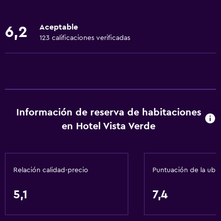
Accesibilidad
Ducha adaptada para silla de ruedas
Aceptable
6,2
Estacionamiento accesible
123 calificaciones verificadas
Para no fumadores
Fregadero bajo
Almohada sin plumas
Inodoro con barras de apoyo
Información de reserva de habitaciones
Plantas superiores accesibles por escaleras
en Hotel Vista Verde
Áreas designadas para fumadores
Servicios básicos
Relación calidad-precio
Puntuación de la ubi
Wifi gratis
Internet
5,1
7,4
Ropa de cama
Toallas