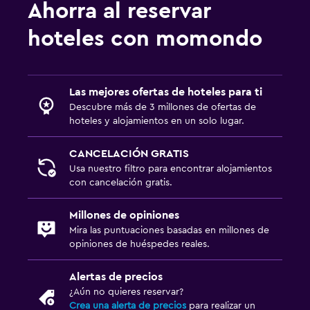
Baño
Ahorra al reservar
Ducha
hoteles con momondo
Bidé
Aseo
Papel higiénico
Las mejores ofertas de hoteles para ti
Descubre más de 3 millones de ofertas de
Baño privado
hoteles y alojamientos en un solo lugar.
Ducha italiana
CANCELACIÓN GRATIS
Usa nuestro filtro para encontrar alojamientos
Aire libre
con cancelación gratis.
Terraza/patio
Millones de opiniones
Sillas de playa
Mira las puntuaciones basadas en millones de
Parrilla
opiniones de huéspedes reales.
Comedor al aire libre
Alertas de precios
Área de picnic
¿Aún no quieres reservar?
Crea una alerta de precios
para realizar un
Jardín