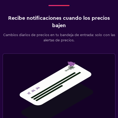
Habitación
Recibe notificaciones cuando los precios
Cama plegable
bajen
Enchufe cerca de la cama
Cambios diarios de precios en tu bandeja de entrada: solo con las
Perchero
alertas de precios.
Salud y seguridad
Limpieza diaria
Botiquín de primeros auxilios
Caja fuerte
Zona de trabajo
Fax/fotocopiadora
Escritorio