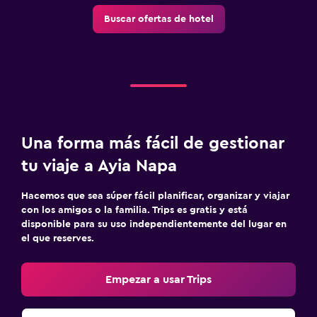
Buscar ofertas de hotel
Buffet infantil
Zona cubierta de juegos
Equipo infantil para zona de juegos al aire libre
Parque infantil
Aire libre
Una forma más fácil de gestionar
Muebles de exterior
tu viaje a Ayia Napa
Jardín
Terraza/patio
Hacemos que sea súper fácil planificar, organizar y viajar
con los amigos o la familia. Trips es gratis y está
Sillas de playa
disponible para su uso independientemente del lugar en
el que reserves.
Terraza
Empezar a usar Trips
Lavandería
Lavandería