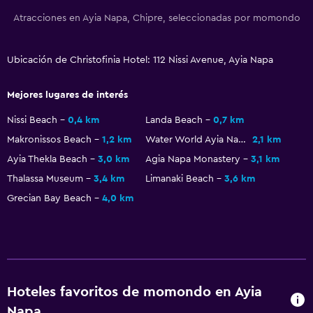
Atracciones en Ayia Napa, Chipre, seleccionadas por momondo
Bicicletas
Sala de juegos
Ubicación de Christofinia Hotel: 112 Nissi Avenue, Ayia Napa
Submarinismo
Buceo
Mejores lugares de interés
Salón de belleza
Nissi Beach
0,4 km
Landa Beach
0,7 km
Ping pong
Makronissos Beach
1,2 km
Water World Ayia Napa
2,1 km
Mesa de billar
Ayia Thekla Beach
3,0 km
Agia Napa Monastery
3,1 km
Windsurf
Thalassa Museum
3,4 km
Limanaki Beach
3,6 km
Grecian Bay Beach
4,0 km
Piscina y spa
Spa
Bañera de hidromasaje
Piscina al aire libre
Hoteles favoritos de momondo en Ayia
Toallas para piscina
Napa