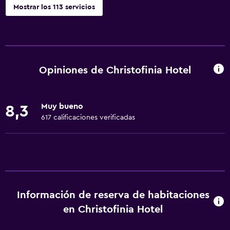
Mostrar los 113 servicios
Servicios básicos
Wifi disponible en todas las instalaciones
Internet
Opiniones de Christofinia Hotel
Extinguidor
Artículos de aseo gratis
Muy bueno
8,3
Alarma de humo
617 calificaciones verificadas
Aire acondicionado
Wifi gratis
Ropa de cama
Toallas
Información de reserva de habitaciones
Champú
en Christofinia Hotel
Gel de ducha
Papeleras