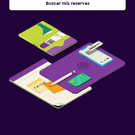
Buscar mis reservas
Servicio de planchado
Servicios de lavandería/tintorería
Plancha y tabla de planchar
Tendedero
Sistema de entretenimiento
TV de pantalla plana
TV por cable o vía satélite
Sala de estar/TV compartida
TV
Estacionamiento y transporte
Estacionamiento gratuito
Estacionamiento privado
Traslado aeropuerto