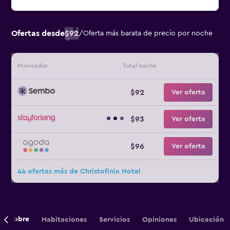
Ofertas desde
$92
/
Oferta más barata de precio por noche
Proveedor
Total noche
$92
Ver oferta
$93
Ver oferta
$96
Ver oferta
44 ofertas más de Christofinia Hotel
Sobre
Habitaciones
Servicios
Opiniones
Ubicación