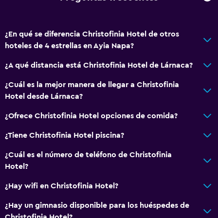
Caja fuerte
¿En qué se diferencia Christofinia Hotel de otros
Accesibilidad y adecuación
hoteles de 4 estrellas en Ayia Napa?
Unidad accesible para personas en silla de ruedas
¿A qué distancia está Christofinia Hotel de Lárnaca?
Lavabo bajo
Áreas designadas para fumadores
¿Cuál es la mejor manera de llegar a Christofinia
Hotel desde Lárnaca?
Habitaciones para no fumadores disponibles
Accesibilidad
¿Ofrece Christofinia Hotel opciones de comida?
Ascensor
¿Tiene Christofinia Hotel piscina?
Ascensor disponible
¿Cuál es el número de teléfono de Christofinia
Estacionamiento accesible
Hotel?
Inodoro con barras de apoyo
¿Hay wifi en Christofinia Hotel?
Plantas superiores accesibles por ascensor
¿Hay un gimnasio disponible para los huéspedes de
Christofinia Hotel?