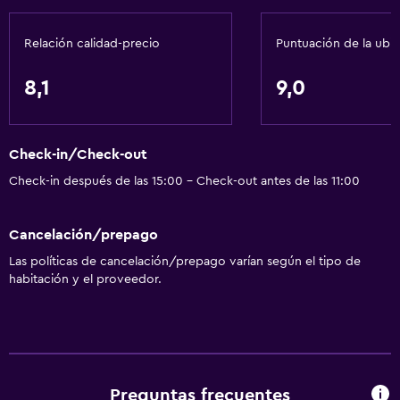
Acondicionador
Relación calidad-precio
Puntuación de la ubi
Servicios y facilidades
8,1
9,0
Cajero automático/banco
Centro de negocios
Check-in/Check-out
Renta de autos
Check-in después de las 15:00 - Check-out antes de las 11:00
Servicio de despertador
Cambio de divisas
Cancelación/prepago
Instalaciones para reuniones
Las políticas de cancelación/prepago varían según el tipo de
Minimercado en las instalaciones
habitación y el proveedor.
Servicio de habitaciones
Acceso con tarjeta
Masaje de pies
Recepción 24 horas
Preguntas frecuentes