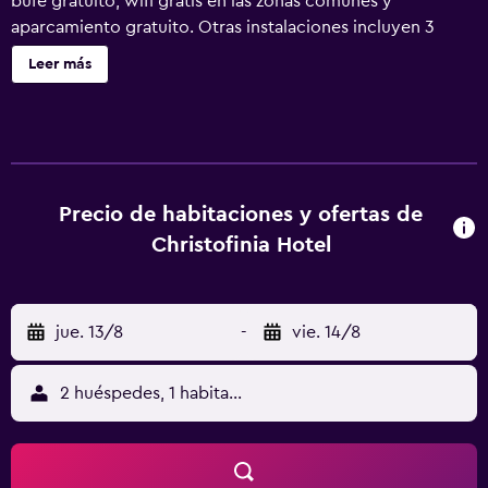
bufé gratuito, wifi gratis en las zonas comunes y
aparcamiento gratuito. Otras instalaciones incluyen 3
bares o salas, un gimnasio y un bar junto a la piscina.
Leer más
Christofinia Hotel ofrece 185 alojamientos con aire
acondicionado, caja fuerte y secador de pelo. Las
habitaciones disponen de balcón. Cada alojamiento tiene
un mobiliario y decoración diferentes. Se ofrece una
televisión LCD con canales por satélite. Los baños están
equipados con bañera o ducha y artículos de higiene
Precio de habitaciones y ofertas de
personal gratuitos. Los servicios para las personas de
Christofinia Hotel
negocios incluyen escritorio y teléfono. Se ofrece servicio
de limpieza todos los días y es posible solicitar tabla de
planchar con plancha. En el alojamiento hay piscina al aire
jue. 13/8
-
vie. 14/8
libre, piscina infantil y bañera de hidromasaje. Otros
servicios de ocio y esparcimiento incluyen una pista de
tenis al aire libre, sauna y gimnasio. Se pueden practicar
2 huéspedes, 1 habitación
las actividades de ocio y esparcimiento que se indican
más abajo en las instalaciones o cerca del alojamiento (es
posible que se aplique un recargo).