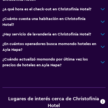
Comedor
Tetera eléctrica
¿A qué hora es el check-out en Christofinia Hotel?
Menús para dietas especiales (bajo petición)
¿Cuánto cuesta una habitación en Christofinia
Restaurante
Hotel?
Bar/lounge
¿Hay servicio de lavandería en Christofinia Hotel?
La comida se puede entregar en el alojamiento
¿En cuántos operadores busca momondo hoteles en
Bar de tapas
Ayia Napa?
Desayuno en la habitación
¿Cuándo actualizó momondo por última vez los
Tetera/cafetera
precios de hoteles en Ayia Napa?
Nevera
Cafetera
Actividades
Lugares de interés cerca de Christofinia
Tienda de regalos
Hotel
Acceso a la playa