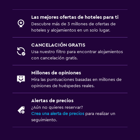
General
Las mejores ofertas de hoteles para ti
Habitaciones familiares
Descubre más de 3 millones de ofertas de
hoteles y alojamientos en un solo lugar.
Posibilidad de habitaciones conectadas
Espacio de almacenamiento
CANCELACIÓN GRATIS
Vista al mar
Usa nuestro filtro para encontrar alojamientos
con cancelación gratis.
Pantuflas
Habitaciones insonorizadas
Millones de opiniones
Mira las puntuaciones basadas en millones de
Teléfono
opiniones de huéspedes reales.
Piso de mosaico/mármol
Alertas de precios
¿Aún no quieres reservar?
Ideal para familias
Crea una alerta de precios
para realizar un
Cuna/cama nido disponibles
seguimiento.
Piscina (para niños)
Comidas para niños